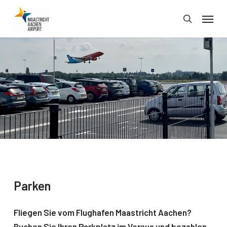
Skip
Menu
to
search
main
content
Parken
Fliegen Sie vom Flughafen Maastricht Aachen?
Buchen Sie Ihren Parkplatz im Voraus und bezahlen