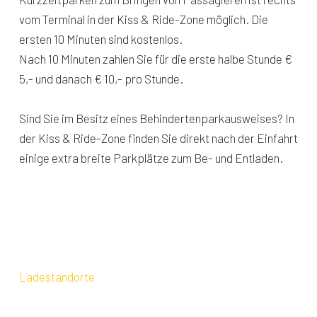
vom Terminal in der Kiss & Ride-Zone möglich. Die
ersten 10 Minuten sind kostenlos.
Nach 10 Minuten zahlen Sie für die erste halbe Stunde €
5,- und danach € 10,- pro Stunde.
Sind Sie im Besitz eines Behindertenparkausweises? In
der Kiss & Ride-Zone finden Sie direkt nach der Einfahrt
einige extra breite Parkplätze zum Be- und Entladen.
Elektrisches Laden
Am Flughafen Maastricht Aachen gibt es keine
elektrischen Ladestationen. Müssen Sie Ihr Auto
dennoch aufladen? Sehen Sie sich hier die
Ladestandorte
an oder nutzen Sie die App Ihres
Ladekartenanbieters.