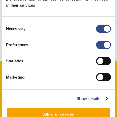
of their services.
Consent
Necessary
Selection
Preferences
Statistics
Reservieren Sie jetzt schon
Marketing
Ihren Parkplatz
Show details
Garantierter Stellplatz
Günstige Tarife
Allow all cookies