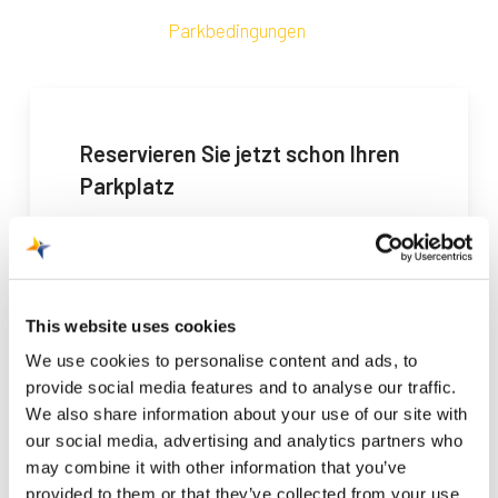
Lesen Sie unsere
Parkbedingungen
Reservieren Sie jetzt schon Ihren
Parkplatz
Online reservieren
This website uses cookies
Parken in der Nähe
We use cookies to personalise content and ads, to
Die schönsten Ziele
provide social media features and to analyse our traffic.
We also share information about your use of our site with
Bequem
our social media, advertising and analytics partners who
Übersichtlich
may combine it with other information that you’ve
Persönlich
provided to them or that they’ve collected from your use