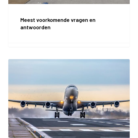
Meest voorkomende vragen en
antwoorden
Extra
plekken
voor
omwonenden
op
Burendag!