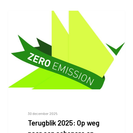
Terugblik
2025:
Op
weg
naar
een
schonere
en
stillere
luchthaven
30 december 2025
Terugblik 2025: Op weg