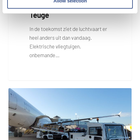
Allow selection
Kennisuitwisseling DEAC
Teuge
In de toekomst ziet de luchtvaart er
heel anders uit dan vandaag.
Elektrische vliegtuigen,
onbemande…
Directie
tekent
Emission
reduction
policy
MAA