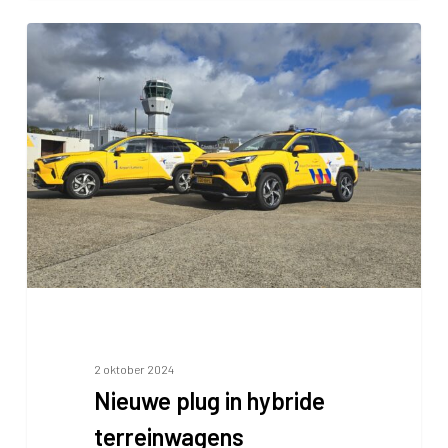
Nieuwe
plug
in
hybride
terreinwagens
2 oktober 2024
Nieuwe plug in hybride
terreinwagens