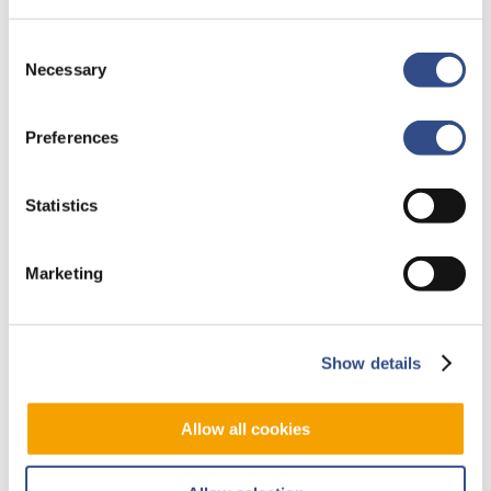
Consent
Necessary
Selection
Kennisuitwisseling
DEAC
Preferences
Teuge
Statistics
Marketing
Show details
Allow all cookies
17 april 2023