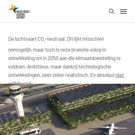
Skip
Menu
to
search
main
content
De luchtvaart CO
-neutraal. Dit lijkt misschien
2
onmogelijk, maar toch is onze branche volop in
ontwikkeling om in 2050 aan die klimaatdoelstelling te
voldoen. Ambitieus, maar dankzij technologische
ontwikkelingen, zeer zeker realistisch. En absoluut
niet
vrijblijvend.