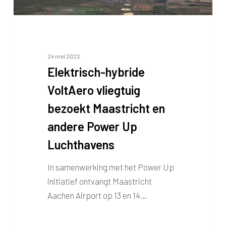
Power
Up
Luchthavens
24 mei 2022
Elektrisch-hybride
VoltAero vliegtuig
bezoekt Maastricht en
andere Power Up
Luchthavens
In samenwerking met het Power Up
initiatief ontvangt Maastricht
Aachen Airport op 13 en 14…