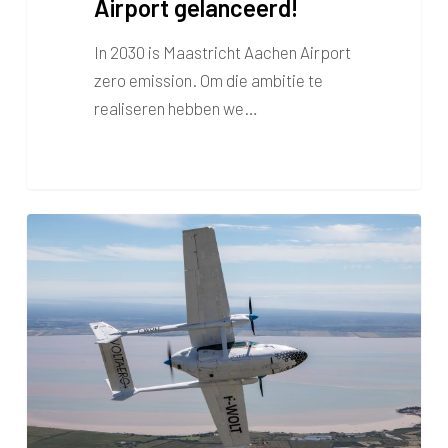
Airport gelanceerd!
In 2030 is Maastricht Aachen Airport
zero emission. Om die ambitie te
realiseren hebben we…
Elektrisch-
hybride
VoltAero
vliegtuig
bezoekt
Maastricht
en
andere