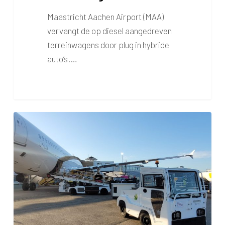
Maastricht Aachen Airport (MAA)
vervangt de op diesel aangedreven
terreinwagens door plug in hybride
auto’s.…
Maastricht
Aachen
Airport
behaalt
internationale
erkenning
voor
Co2-