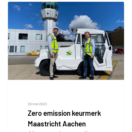
Zero
emission
keurmerk
Maastricht
Aachen
Airport
gelanceerd!
26 mei 2022
Zero emission keurmerk
Maastricht Aachen