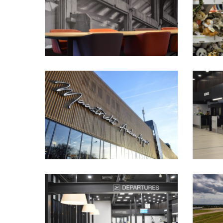
DSC_3124
DSC_3156
DSC_3181
A010C00
medium