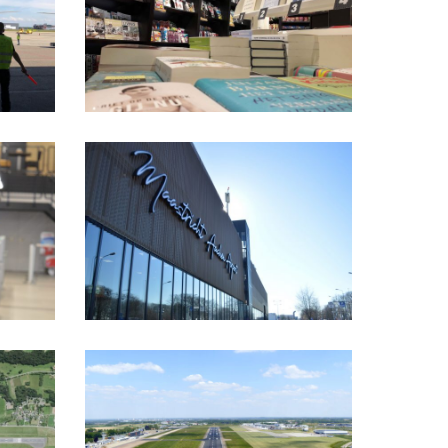
DSC_3176
kopie
foto