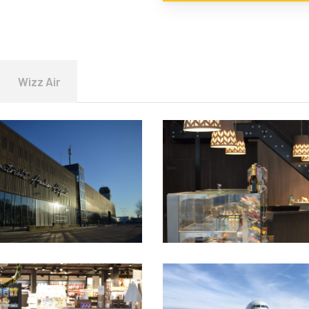
Wizz Air
4
DSC_3243
9
WhatsApp
Image