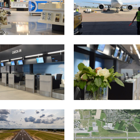
2020-
05-
21
at
17.08.31
(1)
DSC_3157
38_230626_V51J
Luchtfoto2025_v1_2500pix_zoom