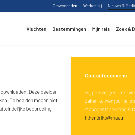
Omwonenden
Werken bij
Nieuws & Medi
Vluchten
Bestemmingen
Mijn reis
Zoek & 
Contactgegevens
er downloaden. Deze beelden
Bij persvragen, interv
iken. De beelden mogen niet
zaken kunnen journalis
iteindelijke beoordeling
Manager Marketing & Co
h.hendriks@maa.nl