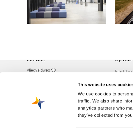
Contact
Op reis
Vliegveldweg 90
Vluchten
6199 AD Maastricht Airport
Bestemm
This website uses cookie
+31-(0)43-358 9898
Mijn reis
We use cookies to personal
infodesk@maa.nl
traffic. We also share info
Zoek & B
analytics partners who may
they’ve collected from your