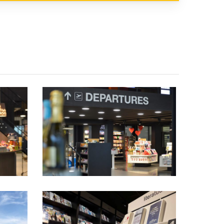
DSC_3250
20180419_162720
klein