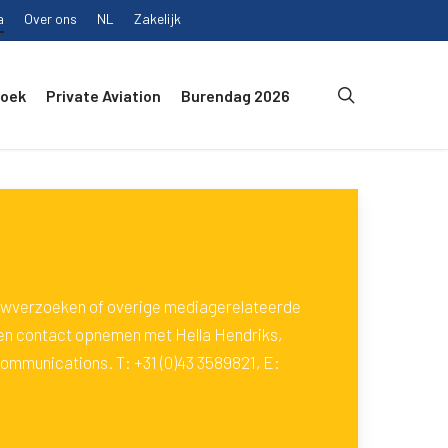
a
Over ons
NL
Zakelijk
search
Boek
Private Aviation
Burendag 2026
iewverzoeken of overige mediagerelateerde
ten contact opnemen met Hella Hendriks,
mmunications. T: +31 (0)43 3589821, E: