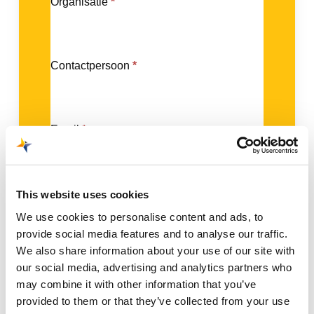
Organisatie
*
graag
fotografielocatie
meer
weten
over:
Contactpersoon
*
Email
*
Telefoonnummer
*
This website uses cookies
We use cookies to personalise content and ads, to
provide social media features and to analyse our traffic.
We also share information about your use of our site with
Opmerking
our social media, advertising and analytics partners who
may combine it with other information that you’ve
provided to them or that they’ve collected from your use