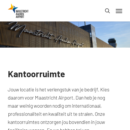
Skip
Menu
to
search
main
content
Kantoorruimte
Jouw locatie is het verlengstuk van je bedrijf. Kies
daarom voor Maastricht Airport. Dan heb je nog
maar weinig woorden nodig om internationaal,
professionaliteit en kwaliteit uit te stralen. Onze
kantoorruimtes ontzorgen jou bovendien in jouw
facilitaire wensen. En we hebben tal van