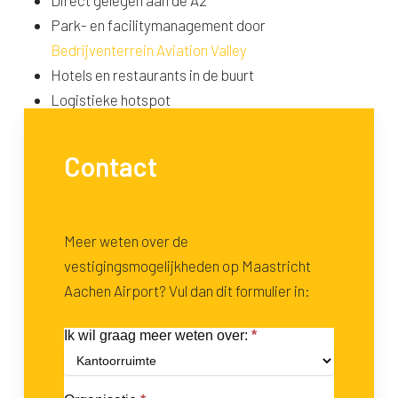
Park- en facilitymanagement door
Bedrijventerrein Aviation Valley
Hotels en restaurants in de buurt
Logistieke hotspot
Strategische toplocatie
Contact
Meer weten over de
vestigingsmogelijkheden op Maastricht
Aachen Airport? Vul dan dit formulier in:
Ik wil graag meer weten over:
*
Aanvraag
film-
Ik
of
wil