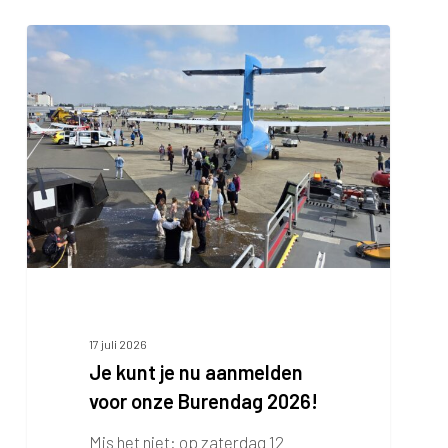
Je
kunt
je
nu
aanmelden
voor
onze
Burendag
2026!
17 juli 2026
Je kunt je nu aanmelden
voor onze Burendag 2026!
Mis het niet: op zaterdag 12