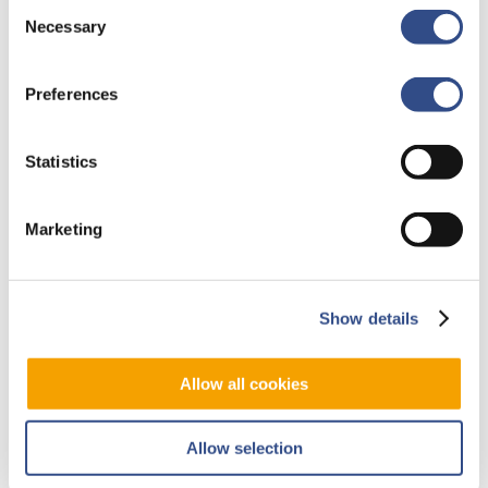
Consent
14 juli 2026
Necessary
Selection
Trainingsvlucht KLM
Vandaag voert een Embraer 175
Preferences
een trainingsvlucht uit op onze
luchthaven. Naar verwachting
Statistics
vliegen de piloten meerdere keren
een circuit tussen 11.20 en 16.20
Marketing
uur. De trainingsvlucht bestaat uit
o.a.…
Show details
Allow all cookies
Allow selection