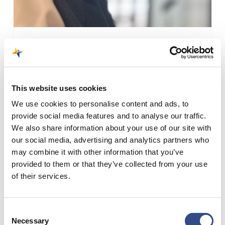
hebt?
15 april 2025
Wat als je meer tijd en
This website uses cookies
rust nodig hebt?
We use cookies to personalise content and ads, to
provide social media features and to analyse our traffic.
Een goede voorbereiding is het halve
We also share information about your use of our site with
werk! Een vliegreis maken kan best
our social media, advertising and analytics partners who
lastig zijn als…
may combine it with other information that you’ve
provided to them or that they’ve collected from your use
of their services.
Consent
Toestemmingsverklaring
Necessary
Selection