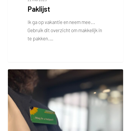
Paklijst
Ik ga op vakantie en neem mee...
Gebruik dit overzicht om makkelijk in
te pakken.…
Wat
als
je
meer
tijd
en
rust
nodig