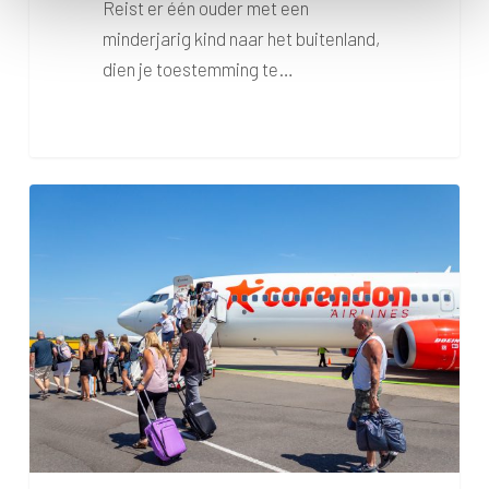
Reist er één ouder met een
minderjarig kind naar het buitenland,
dien je toestemming te…
Help!
Ik
durf
niet
te
vliegen!