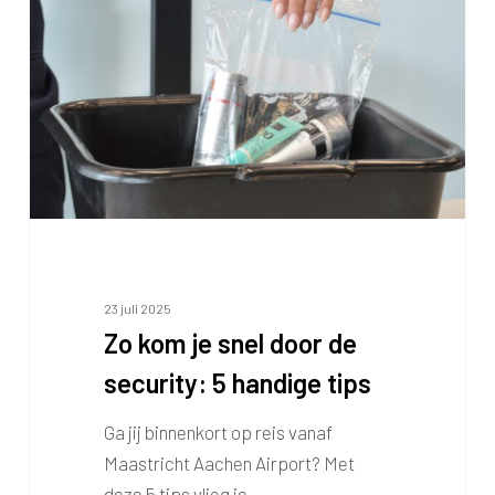
je
snel
door
de
security:
5
handige
tips
23 juli 2025
Zo kom je snel door de
security: 5 handige tips
Ga jij binnenkort op reis vanaf
Maastricht Aachen Airport? Met
deze 5 tips vlieg je…