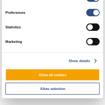
reizen
met
Preferences
minderjarig
kind
Statistics
Marketing
Show details
15 oktober 2024
Allow all cookies
Toestemmingsverklaring
reizen met minderjarig
Allow selection
kind