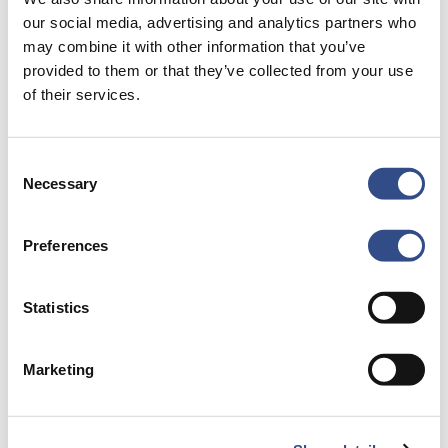
our social media, advertising and analytics partners who
may combine it with other information that you’ve
provided to them or that they’ve collected from your use
of their services.
Een onbezorgde reis begint bij een goede
voorbereiding. Wat neem je mee op vakantie?
Consent
Wat mag je echt niet vergeten? Hoe laat moet
Necessary
Selection
je waar zijn? En welke faciliteiten zijn er
allemaal op de luchthaven? Al deze informatie
Preferences
zetten we hier voor je op een rij. Lekker
gemakkelijk toch?
Statistics
Ga voorbereid op reis
Marketing