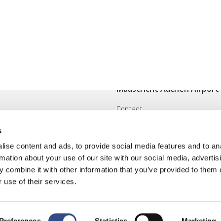
Maastricht Aachen Airport
Contact
ingen
Cargo
s
Voorwaarden en reglementen
ise content and ads, to provide social media features and to an
rmation about your use of our site with our social media, advertis
oek
Disclaimer
 combine it with other information that you’ve provided to them o
 use of their services.
ring
|
Cookies
Preferences
Statistics
Marketing