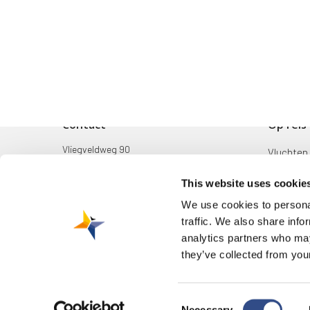
Contact
Op reis
Vliegveldweg 90
Vluchten
6199 AD Maastricht Airport
Bestemm
This website uses cookie
+31-(0)43-358 9898
Mijn reis
We use cookies to personal
infodesk@maa.nl
traffic. We also share info
Zoek & B
analytics partners who may
they’ve collected from your
Consent
© 2026 Maastricht Aachen Airport. |
Privacyverklaring
|
Cookieverkla
Necessary