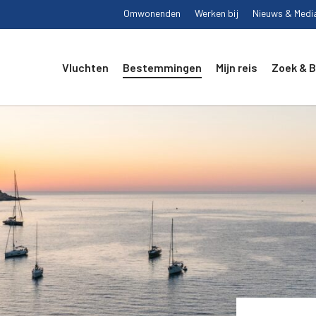
Omwonenden
Werken bij
Nieuws & Medi
Vluchten
Bestemmingen
Mijn reis
Zoek & 