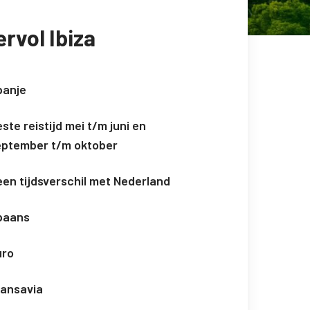
ervol Ibiza
panje
ste reistijd mei t/m juni en
eptember t/m oktober
en tijdsverschil met Nederland
paans
uro
ransavia