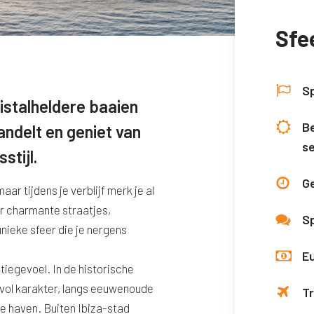
Sfe
S
ristalheldere baaien
Be
andelt en geniet van
s
stijl.
Ge
aar tijdens je verblijf merk je al
or charmante straatjes,
S
ieke sfeer die je nergens
E
tiegevoel. In de historische
 vol karakter, langs eeuwenoude
T
de haven. Buiten Ibiza-stad