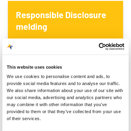
Responsible Disclosure
melding
Ook op het internet willen wij Maastricht Aachen
Airport zo goed mogelijk beschermen. Heb je
toch een zwakke plek ontdekt in onze IT-
systemen? Dan horen we dit graag van je via een
This website uses cookies
Schiphol Group Responsible Disclosure melding.
We use cookies to personalise content and ads, to
Zo help je onze digitale omgeving veiliger te
provide social media features and to analyse our traffic.
We also share information about your use of our site with
maken. Alvast bedankt voor je hulp!
our social media, advertising and analytics partners who
may combine it with other information that you’ve
Maak een melding
provided to them or that they’ve collected from your use
of their services.