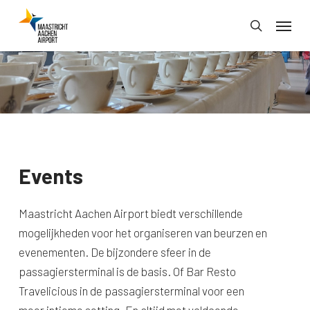
Skip
Menu
to
search
main
content
Events
Maastricht Aachen Airport biedt verschillende
mogelijkheden voor het organiseren van beurzen en
evenementen. De bijzondere sfeer in de
passagiersterminal is de basis. Of Bar Resto
Travelicious in de passagiersterminal voor een
meer intieme setting. En altijd met voldoende