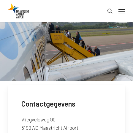
Skip
Menu
to
search
main
content
Contactgegevens
Vliegveldweg 90
6199 AD Maastricht Airport