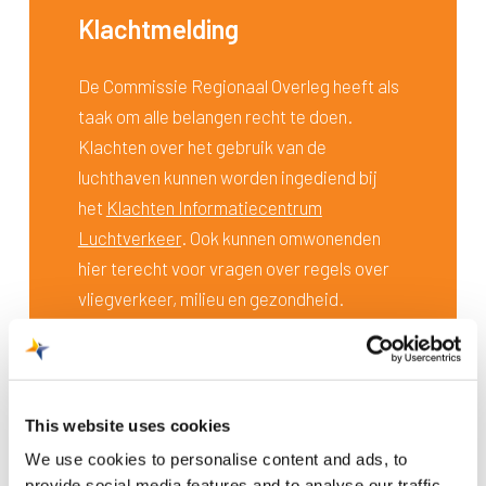
Klachtmelding
De Commissie Regionaal Overleg heeft als
taak om alle belangen recht te doen.
Klachten over het gebruik van de
luchthaven kunnen worden ingediend bij
het
Klachten Informatiecentrum
Luchtverkeer
. Ook kunnen omwonenden
hier terecht voor vragen over regels over
vliegverkeer, milieu en gezondheid.
This website uses cookies
Heb je nog vragen?
We use cookies to personalise content and ads, to
Neem dan contact met ons op middels
provide social media features and to analyse our traffic.