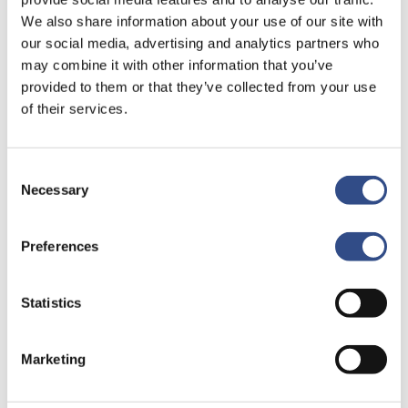
onderstaand formulier
We also share information about your use of our site with
our social media, advertising and analytics partners who
Naam
*
may combine it with other information that you’ve
Contact
provided to them or that they’ve collected from your use
of their services.
E-mailadres
*
Consent
Necessary
Selection
Onderwerp
*
Preferences
Statistics
Bericht
*
Marketing