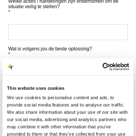
Welke acties / handelingen zijn ondernomen om de
situatie veilig te stellen?
*
Wat is volgens jou de beste oplossing?
*
This website uses cookies
Aan welke organisatie en/of aan wie heb je dit voorval
doorgegeven?
We use cookies to personalise content and ads, to
*
provide social media features and to analyse our traffic.
We also share information about your use of our site with
our social media, advertising and analytics partners who
may combine it with other information that you’ve
provided to them or that they’ve collected from your use