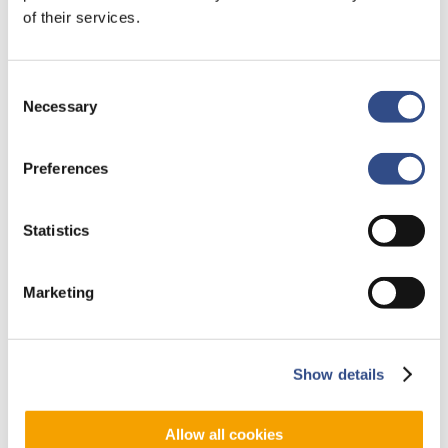
Wil je dat we je op de hoogte houden? Laat dan hieronder jouw
of their services.
gegevens achter.
*
Consent
Necessary
Selection
Ja
Preferences
Nee
Statistics
Naam
Marketing
Voornaam
Achternaam
Show details
Voornaam
Achternaam
Bedrijf
Allow all cookies