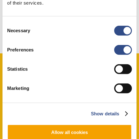
of their services.
Consent
Necessary
Selection
Preferences
Statistics
Steden trip naar Lublin?
Marketing
Lees hier voor belangrijke informatie over Lublin
of boek meteen en vlieg met Wizz Air naar het
Show details
levendige Lublin.
Allow all cookies
Boek nu!