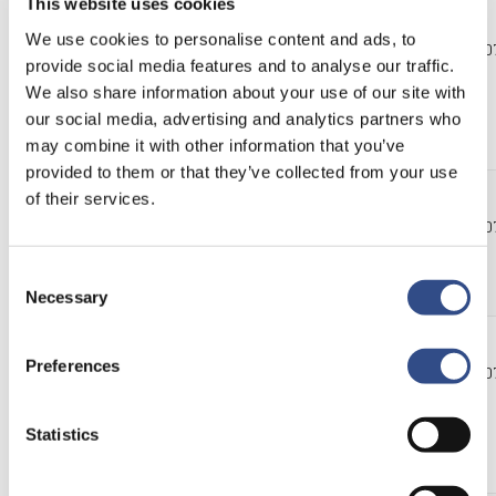
This website uses cookies
We use cookies to personalise content and ads, to
Spanje
Alicante
Maandag
29.03
t/m
18.0
provide social media features and to analyse our traffic.
Dinsdag
We also share information about your use of our site with
Vrijdag
our social media, advertising and analytics partners who
Zaterdag
may combine it with other information that you’ve
provided to them or that they’ve collected from your use
of their services.
Spanje
Ibiza
Dinsdag
29.03
t/m
18.0
Donderdag
Consent
Zaterdag
Necessary
Selection
Preferences
Spanje
Malaga
Maandag
29.03
t/m
18.0
Donderdag
Statistics
Vrijdag
Zondag