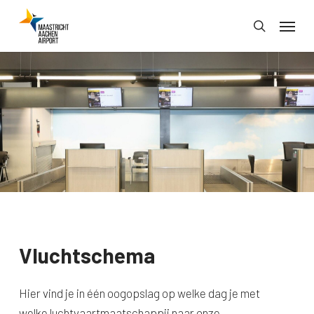
Skip
Menu
to
search
main
content
Vluchtschema
Hier vind je in één oogopslag op welke dag je met
welke luchtvaartmaatschappij naar onze