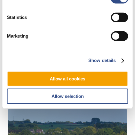
2024, 23:09 uur
Statistics
Woensdagavond krijgt vlucht
RYR8470 naar Kroatië toestemming
om omstreeks 23:09 uur te
Marketing
vertrekken. De vertraging wordt
veroorzaakt door een technisch
mankement.Dit mankement wordt
Show details
eerst verholpen voor het toestel kan
vertrekken.
Allow all cookies
Allow selection