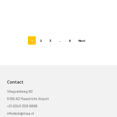
1
2
3
…
6
Next
Contact
Vliegveldweg 90
6199 AD Maastricht Airport
+31-(0)43-358 9898
infodesk@maa.nl