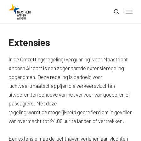
Skip
Menu
to
search
main
content
Extensies
In de Omzettingsregeling (vergunning) voor Maastricht
Aachen Airport is een zogenaamde extensieregeling
opgenomen. Deze regeling is bedoeld voor
luchtvaartmaatschappijen die verkeersvluchten
uitvoeren ten behoeve van het vervoer van goederen of
passagiers. Met deze
regeling wordt de mogelijkheid gecreëerd om in gevallen
van overmacht tot 24.00 uur te landen of vertrekken.
Een extensie mag de luchthaven verlenen aan vluchten