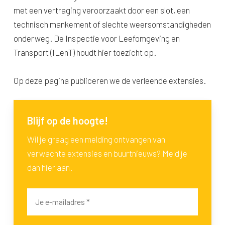
met een vertraging veroorzaakt door een slot, een
technisch mankement of slechte weersomstandigheden
onderweg. De Inspectie voor Leefomgeving en
Transport (ILenT) houdt hier toezicht op.
Op deze pagina publiceren we de verleende extensies.
Blijf op de hoogte!
Wil je graag een melding ontvangen van
verwachte extensies en buurtnieuws? Meld je
dan hier aan.