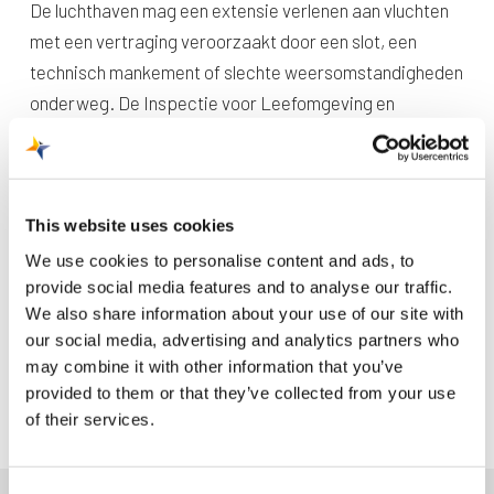
De luchthaven mag een extensie verlenen aan vluchten
met een vertraging veroorzaakt door een slot, een
technisch mankement of slechte weersomstandigheden
onderweg. De Inspectie voor Leefomgeving en
Transport (ILenT) houdt hier toezicht op.
Een slot is de tijdperiode waarin een toestel mag
vertrekken of landen vanaf een luchthaven. Een ATC-slot
wordt opgelegd door de luchtverkeersleiding (Air Traffic
This website uses cookies
Control). Zij houden bij het toekennen van slots onder
We use cookies to personalise content and ads, to
andere rekening met de capaciteit in het luchtruim en
provide social media features and to analyse our traffic.
We also share information about your use of our site with
streven een zo optimale doorstroming van het
our social media, advertising and analytics partners who
luchtverkeer na. Hierdoor kan het zijn dat vluchten later
may combine it with other information that you’ve
mogen vertrekken dan ze eigenlijk gepland stonden.
provided to them or that they’ve collected from your use
of their services.