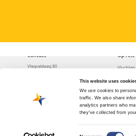
Contact
Op reis
Vliegveldweg 90
Vluchten
6199 AD Maastricht Airport
Bestemm
This website uses cookie
+31-(0)43-358 9898
Mijn reis
We use cookies to personal
infodesk@maa.nl
traffic. We also share info
Zoek & B
analytics partners who may
they’ve collected from your
Consent
© 2026 Maastricht Aachen Airport. |
Privacyverklaring
|
Cookieverkla