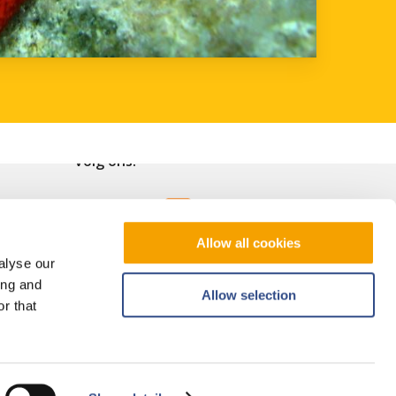
Volg ons!
Allow all cookies
alyse our
ing and
Allow selection
r that