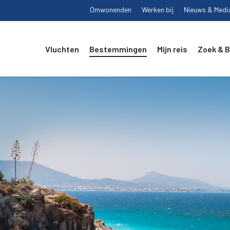
Omwonenden
Werken bij
Nieuws & Medi
Vluchten
Bestemmingen
Mijn reis
Zoek & 