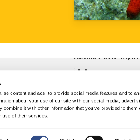
Maastricht Aachen Airport
Contact
ingen
Cargo
s
Voorwaarden en reglementen
ise content and ads, to provide social media features and to an
rmation about your use of our site with our social media, advertis
oek
Disclaimer
 combine it with other information that you’ve provided to them o
 use of their services.
ring
|
Cookies