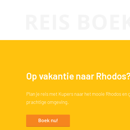
Op vakantie naar Rhodos
Plan je reis met Kupers naar het mooie Rhodos en 
prachtige omgeving.
Boek nu!