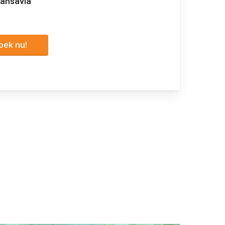
ransavia
oek nu!