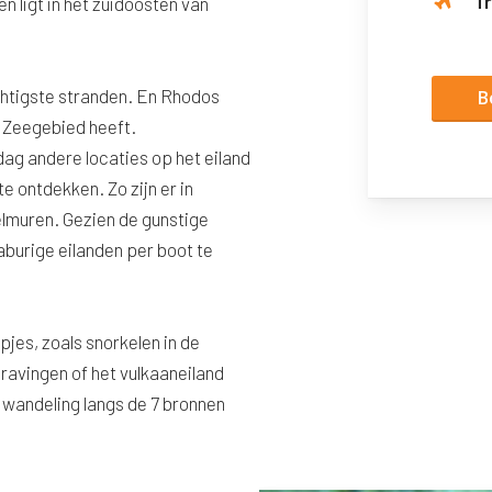
T
 ligt in het zuidoosten van
chtigste stranden. En Rhodos
B
e Zeegebied heeft.
ag andere locaties op het eiland
te ontdekken. Zo zijn er in
lmuren. Gezien de gunstige
naburige eilanden per boot te
pjes, zoals snorkelen in de
avingen of het vulkaaneiland
 wandeling langs de 7 bronnen