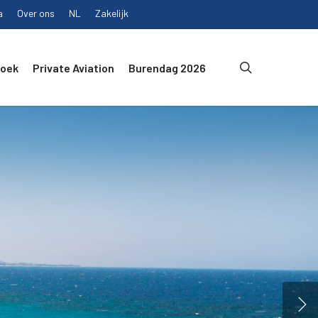
a
Over ons
NL
Zakelijk
search
Boek
Private Aviation
Burendag 2026