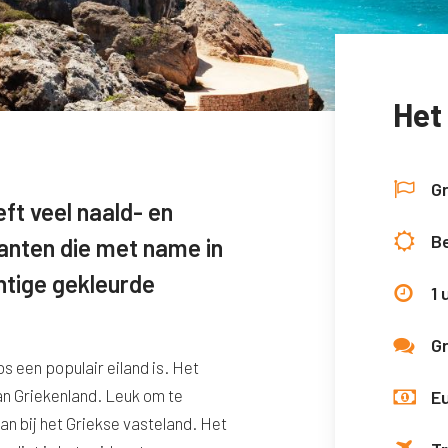
Het
G
ft veel naald- en
Be
anten die met name in
htige gekleurde
1 
Gr
 een populair eiland is. Het
an Griekenland. Leuk om te
E
dan bij het Griekse vasteland. Het