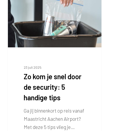
je
snel
door
de
security:
5
handige
tips
23 juli 2025
Zo kom je snel door
de security: 5
handige tips
Ga jij binnenkort op reis vanaf
Maastricht Aachen Airport?
Met deze 5 tips vlieg je…