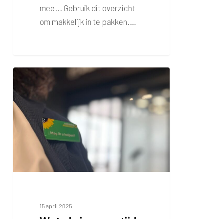
mee... Gebruik dit overzicht
om makkelijk in te pakken.…
Wat
als
je
meer
tijd
en
rust
nodig
hebt?
15 april 2025