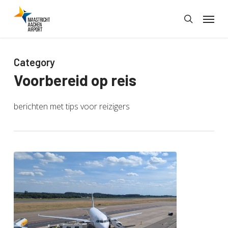
Skip
Menu
to
search
main
content
Category
Voorbereid op reis
berichten met tips voor reizigers
5
tips
voor
een
stressvrije