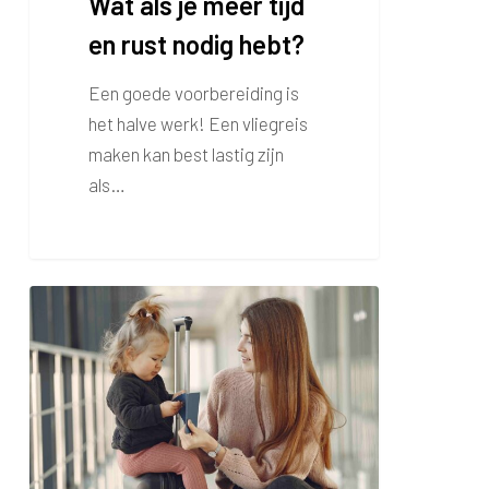
Wat als je meer tijd
en rust nodig hebt?
Een goede voorbereiding is
het halve werk! Een vliegreis
maken kan best lastig zijn
als…
Toestemmingsverklaring
reizen
met
minderjarig
kind