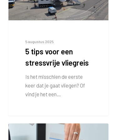
vliegreis
5 augustus 2025
5 tips voor een
stressvrije vliegreis
Is het misschien de eerste
keer dat je gaat vliegen? Of
vind je het een…
Zo
kom