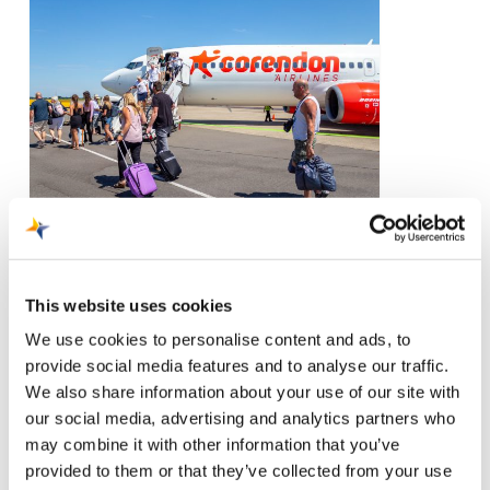
Ik
durf
niet
te
vliegen!
13 september 2021
This website uses cookies
Help! Ik durf niet te
We use cookies to personalise content and ads, to
vliegen!
provide social media features and to analyse our traffic.
We also share information about your use of our site with
Herken jij dit? Daar sta je dan.
our social media, advertising and analytics partners who
In de parkeergarage op het
may combine it with other information that you’ve
vliegveld. Je pakt…
provided to them or that they’ve collected from your use