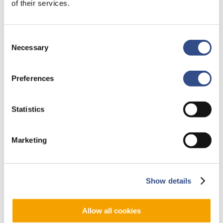
of their services.
Consent
Online
Necessary
Selection
inchecken
Preferences
Statistics
Marketing
12 september 2018
Show details
Online inchecken
Allow all cookies
Check indien mogelijk vooraf