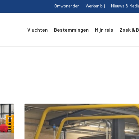
Omwonenden
Werken bij
Nieuws & Medi
Vluchten
Bestemmingen
Mijn reis
Zoek & 
WERELDPRIMEUR
OP
MAASTRICHT
AACHEN