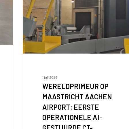
AIRPORT:
EERSTE
OPERATIONELE
AI-
GESTUURDE
CT-
BAGAGESCANNER
TER
WERELD
1 juli 2026
WERELDPRIMEUR OP
MAASTRICHT AACHEN
AIRPORT: EERSTE
OPERATIONELE AI-
GESTUURDE CT-