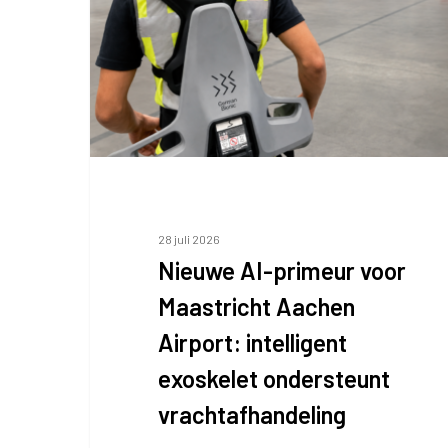
Maastricht
Aachen
Airport:
intelligent
exoskelet
ondersteunt
vrachtafhandeling
28 juli 2026
Nieuwe AI-primeur voor
Maastricht Aachen
Airport: intelligent
exoskelet ondersteunt
vrachtafhandeling