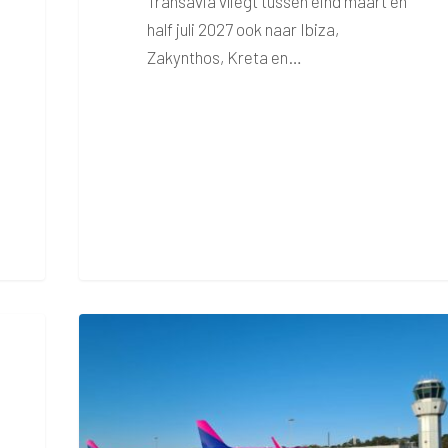
Transavia vliegt tussen eind maart en
half juli 2027 ook naar Ibiza,
Zakynthos, Kreta en…
Morgen
extra
vliegverkeer
verwacht
wegens