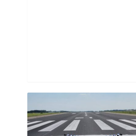
Bouwwerkzaamheden
op
Maastricht
Aachen
Airport