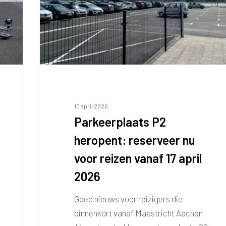
voor
reizen
vanaf
17
april
2026
10 april 2026
Parkeerplaats P2
heropent: reserveer nu
voor reizen vanaf 17 april
2026
Goed nieuws voor reizigers die
binnenkort vanaf Maastricht Aachen