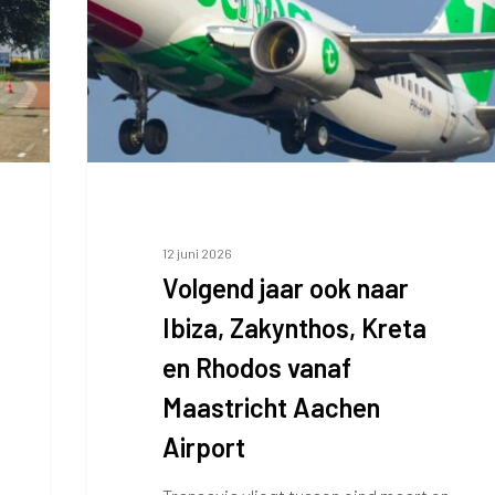
Ibiza,
Zakynthos,
Kreta
en
Rhodos
vanaf
Maastricht
Aachen
Airport
12 juni 2026
Volgend jaar ook naar
Ibiza, Zakynthos, Kreta
en Rhodos vanaf
Maastricht Aachen
Airport