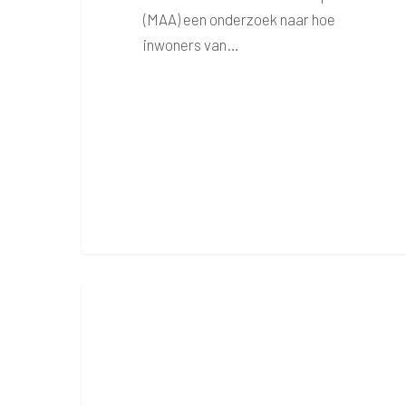
(MAA) een onderzoek naar hoe
inwoners van…
Burendag
2026:
Save
The
Date