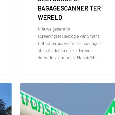
BAGAGESCANNER TER
WERELD
Nieuwe generatie
screeningstechnologie van Smiths
Detection analyseert ruimbagage in
3D met additioneel zelflerende
detectie-algoritmen. Maastricht…
Volgend
jaar
ook
naar