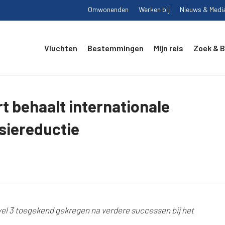
Omwonenden
Werken bij
Nieuws & Medi
Vluchten
Bestemmingen
Mijn reis
Zoek & 
t behaalt internationale
siereductie
vel 3 toegekend gekregen na verdere successen bij het