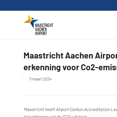
Skip
to
main
content
Maastricht Aachen Airpor
erkenning voor Co2-emis
7 maart 2024
Maastricht heeft Airport Carbon Accreditation Le
terugdringen van de CO2-uitstoot