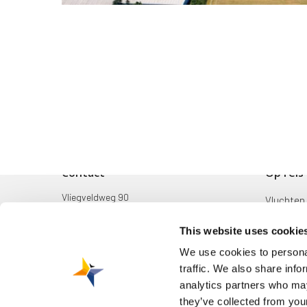
Contact
Op reis
Vliegveldweg 90
Vluchten
6199 AD Maastricht Airport
Bestemm
This website uses cookie
+31-(0)43-358 9898
Mijn reis
We use cookies to personal
infodesk@maa.nl
traffic. We also share info
Zoek & B
analytics partners who may
they’ve collected from your