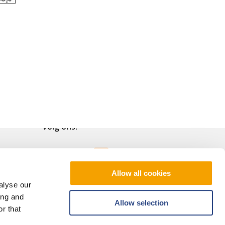
Volg ons!
Allow all cookies
alyse our
ing and
Allow selection
r that