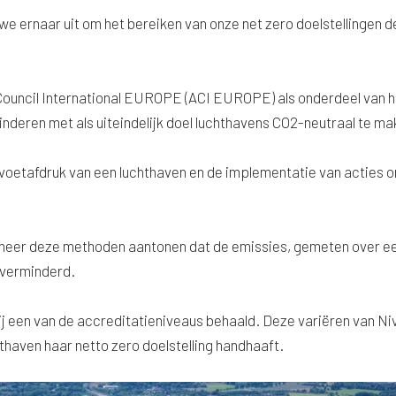
we ernaar uit om het bereiken van onze net zero doelstellingen d
Council International EUROPE (ACI EUROPE) als onderdeel van 
inderen met als uiteindelijk doel luchthavens CO2-neutraal te ma
oetafdruk van een luchthaven en de implementatie van acties 
neer deze methoden aantonen dat de emissies, gemeten over e
 verminderd.
ij een van de accreditatieniveaus behaald. Deze variëren van N
hthaven haar netto zero doelstelling handhaaft.