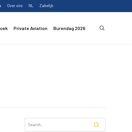
a
Over ons
NL
Zakelijk
search
Boek
Private Aviation
Burendag 2026