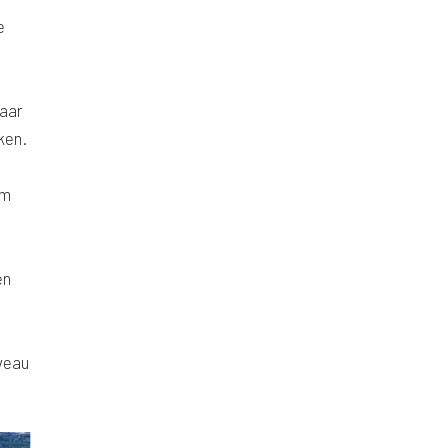
e
haar
ken.
om
en
iveau