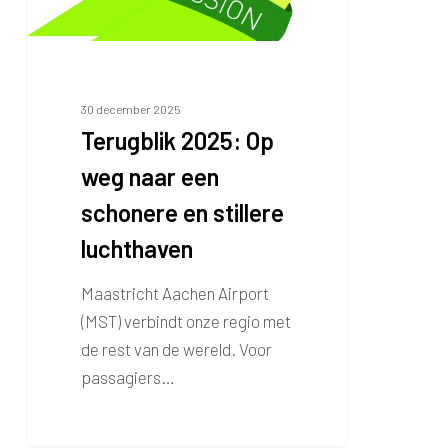
schonere
en
stillere
luchthaven
30 december 2025
Terugblik 2025: Op
weg naar een
schonere en stillere
luchthaven
Maastricht Aachen Airport
(MST) verbindt onze regio met
de rest van de wereld. Voor
passagiers…