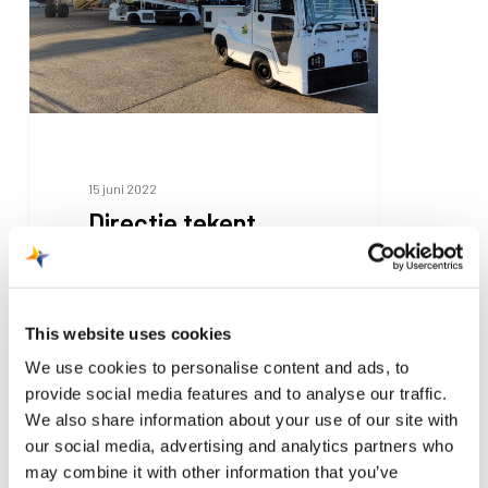
policy
MAA
15 juni 2022
Directie tekent
Emission reduction
policy MAA
This website uses cookies
Nadat de meerderheid van
We use cookies to personalise content and ads, to
Provinciale Staten zich
provide social media features and to analyse our traffic.
uitsprak voor behoud van
We also share information about your use of our site with
MAA, is het tijd…
our social media, advertising and analytics partners who
may combine it with other information that you’ve