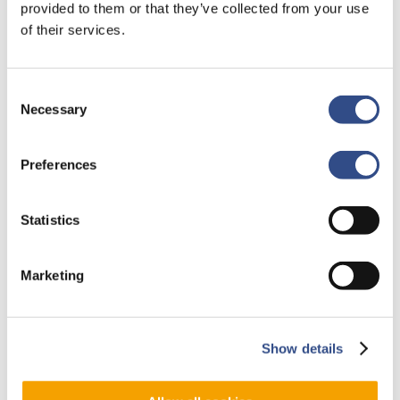
provided to them or that they’ve collected from your use
of their services.
Zero
emission
Consent
keurmerk
Necessary
Selection
Maastricht
Aachen
Preferences
Airport
gelanceerd!
Statistics
Marketing
26 mei 2022
Zero emission
Show details
keurmerk
Maastricht Aachen