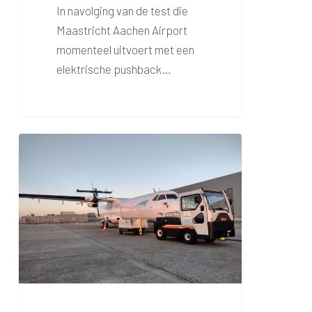
In navolging van de test die
Maastricht Aachen Airport
momenteel uitvoert met een
elektrische pushback…
Carousel
Logistics
vergroent
de
grondoperatie
op
MAA