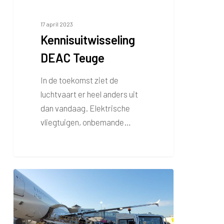
17 april 2023
Kennisuitwisseling
DEAC Teuge
In de toekomst ziet de
luchtvaart er heel anders uit
dan vandaag. Elektrische
vliegtuigen, onbemande…
Directie
tekent
Emission
reduction