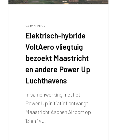
andere
Power
Up
24 mei 2022
Luchthavens
Elektrisch-hybride
VoltAero vliegtuig
bezoekt Maastricht
en andere Power Up
Luchthavens
In samenwerking met het
Power Up initiatief ontvangt
Maastricht Aachen Airport op
13 en 14…