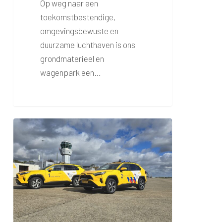
Op weg naar een
toekomstbestendige,
omgevingsbewuste en
duurzame luchthaven is ons
grondmaterieel en
wagenpark een…
Nieuwe
plug
in
hybride
terreinwagens