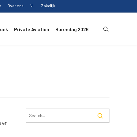
a
Over ons
NL
Zakelijk
search
Boek
Private Aviation
Burendag 2026
s en