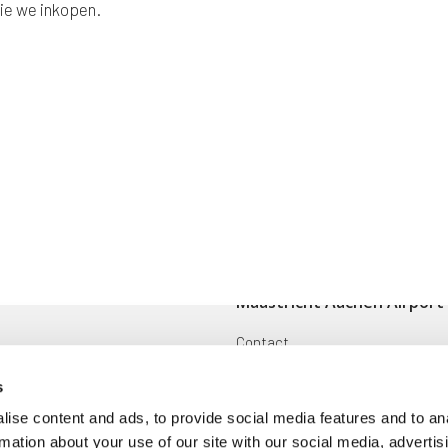
ie we inkopen.
Maastricht Aachen Airport
Contact
ingen
Cargo
s
Voorwaarden en reglementen
ise content and ads, to provide social media features and to an
rmation about your use of our site with our social media, advertis