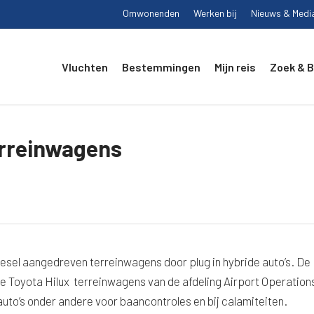
Omwonenden
Werken bij
Nieuws & Medi
Vluchten
Bestemmingen
Mijn reis
Zoek & 
erreinwagens
esel aangedreven terreinwagens door plug in hybride auto’s. De
 Toyota Hilux terreinwagens van de afdeling Airport Operation
to’s onder andere voor baancontroles en bij calamiteiten.