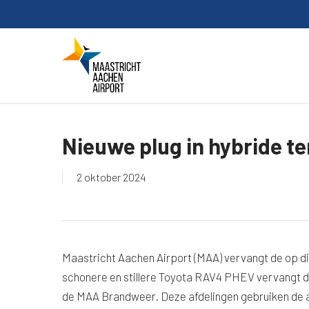
Skip
to
main
content
Nieuwe plug in hybride t
2 oktober 2024
Maastricht Aachen Airport (MAA) vervangt de op di
schonere en stillere Toyota RAV4 PHEV vervangt de
de MAA Brandweer. Deze afdelingen gebruiken de au