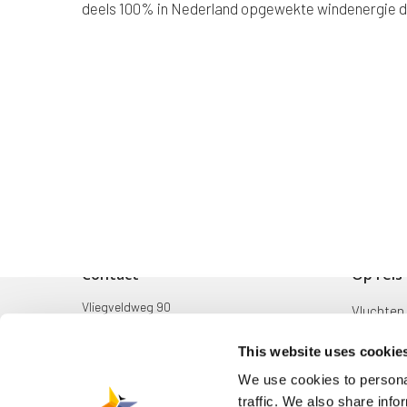
deels 100% in Nederland opgewekte windenergie d
Contact
Op reis
Vliegveldweg 90
Vluchten
6199 AD Maastricht Airport
Bestemm
This website uses cookie
+31-(0)43-358 9898
Mijn reis
We use cookies to personal
infodesk@maa.nl
traffic. We also share info