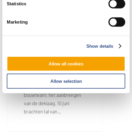
Statistics
Marketing
Show details
20 juni 2023
Baanrenovatie:
Allow all cookies
aanbrengen deklaag
Allow selection
Het hoogtepunt voor het
bouwteam: het aanbrengen
van de deklaag. 10 juni
brachten tal van…