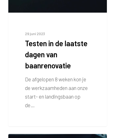
baanrenovatie
29 juni 2023
Testen in de laatste
dagen van
baanrenovatie
De afgelopen 8 weken kon je
de werkzaamheden aan onze
start- en landingsbaan op
de…
Baanrenovatie: