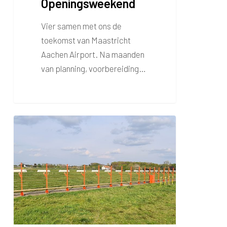
Openingsweekend
Vier samen met ons de
toekomst van Maastricht
Aachen Airport. Na maanden
van planning, voorbereiding…
Woensdag
28
juni
kalibratievluchten
vanaf
Maastricht
Aachen
Airport