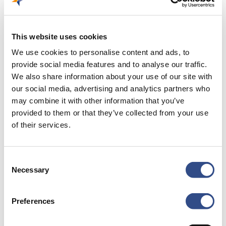
21 juni 2023
Panoramaterras
This website uses cookies
laatste dag
We use cookies to personalise content and ads, to
provide social media features and to analyse our traffic.
Vandaag kun je de laatste dag
We also share information about your use of our site with
van het uitzicht genieten
our social media, advertising and analytics partners who
vanaf ons panoramaterras.
may combine it with other information that you’ve
provided to them or that they’ve collected from your use
Donderdagmiddag
of their services.
controleert…
Consent
Necessary
Selection
Baanrenovatie:
aanbrengen
Preferences
deklaag