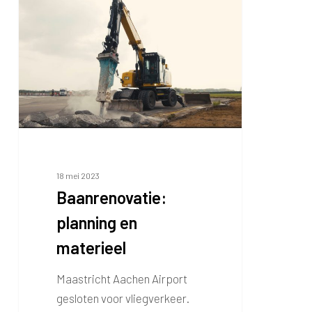
planning
en
materieel
18 mei 2023
Baanrenovatie:
planning en
materieel
Maastricht Aachen Airport
gesloten voor vliegverkeer.