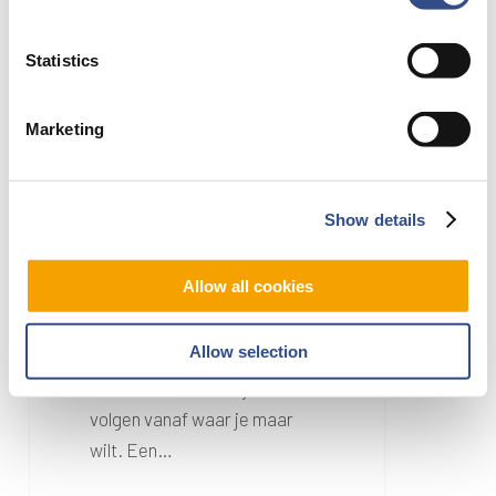
via
de
Statistics
webcam
Marketing
11 mei 2023
Show details
Volg de
baanrenovatie live
Allow all cookies
via de webcam
Allow selection
De werkzaamheden tijdens
de baanrenovatie zijn live te
volgen vanaf waar je maar
wilt. Een…