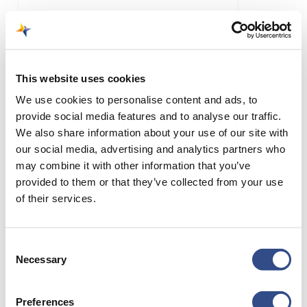
15 mei 2023
Baanrenovatie:
week 1
This website uses cookies
Vorige week startte
We use cookies to personalise content and ads, to
aannemer Dura Vermeer met
provide social media features and to analyse our traffic.
de renovatiewerkzaamheden
We also share information about your use of our site with
aan de start- en landingsbaan
our social media, advertising and analytics partners who
may combine it with other information that you’ve
van…
provided to them or that they’ve collected from your use
of their services.
Volg
Consent
de
Necessary
Selection
baanrenovatie
live
Preferences