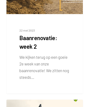
22 mei 2023
Baanrenovatie:
week 2
We kijken terug op een goeie
2e week van onze
baanrenovatie! We zitten nog
steeds…
Baanrenovatie: