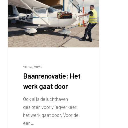
werk
gaat
door
26 mei 2023
Baanrenovatie: Het
werk gaat door
Ook al is de luchthaven
gesloten voor vliegverkeer,
het werk gaat door. Voor de
een…