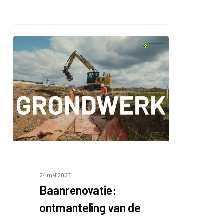
Baanrenovatie:
ontmanteling
van
de
oude
baan
24 mei 2023
Baanrenovatie:
ontmanteling van de