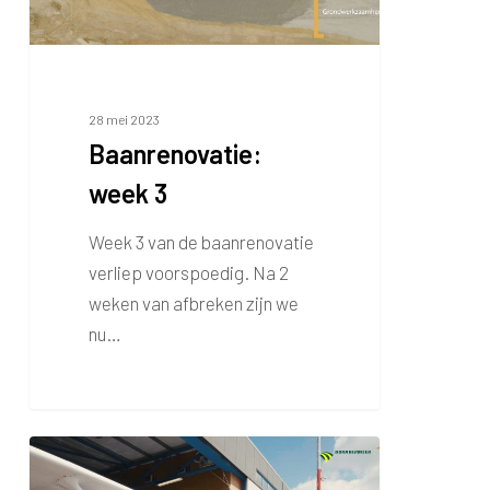
28 mei 2023
Baanrenovatie:
week 3
Week 3 van de baanrenovatie
verliep voorspoedig. Na 2
weken van afbreken zijn we
nu…
Baanrenovatie:
Het