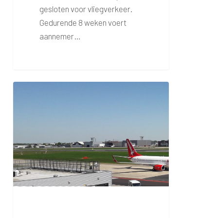
gesloten voor vliegverkeer.
Gedurende 8 weken voert
aannemer…
Werkzaamheden
baanrenovatie
live
te
volgen