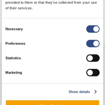
provided to them or that they’ve collected from your use
Trainingsvlucht 17 juli
of their services.
Trainingsvlucht KLM
Consent
Necessary
Selection
Preferences
Contact
Statistics
Vliegveldweg 90
Marketing
6199 AD Maastricht Airport
+31-(0)43-358 9898
infodesk@maa.nl
Show details
Op reis