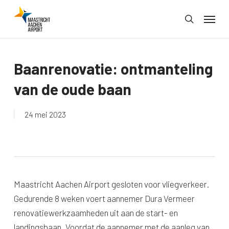
Skip
Menu
to
search
main
content
Baanrenovatie: ontmanteling
van de oude baan
24 mei 2023
Maastricht Aachen Airport gesloten voor vliegverkeer.
Gedurende 8 weken voert aannemer Dura Vermeer
renovatiewerkzaamheden uit aan de start- en
landingsbaan. Voordat de aannemer met de aanleg van