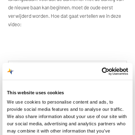
de nieuwe baan kan beginnen, moet de oude eerst
verwijderd worden. Hoe dat gaat vertellen we in deze
video:
Recente berichten
This website uses cookies
We use cookies to personalise content and ads, to
Trainingsvlucht 4 augustus
provide social media features and to analyse our traffic.
Nieuwe AI-primeur voor Maastricht Aachen Airport:
We also share information about your use of our site with
intelligent exoskelet ondersteunt vrachtafhandeling
our social media, advertising and analytics partners who
may combine it with other information that you’ve
Je kunt je nu aanmelden voor onze Burendag 2026!