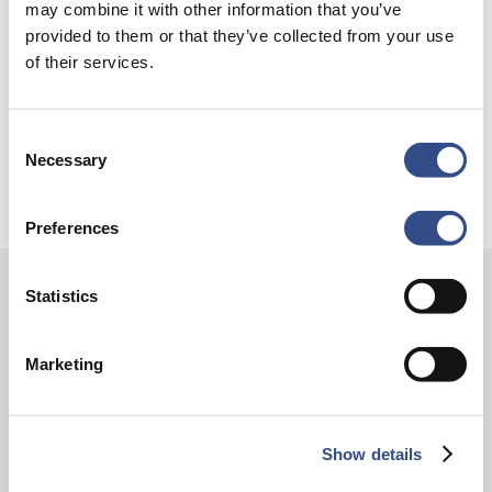
intelligent exoskelet ondersteunt vrachtafhandeling
may combine it with other information that you’ve
provided to them or that they’ve collected from your use
Je kunt je nu aanmelden voor onze Burendag 2026!
of their services.
Trainingsvlucht 17 juli
Trainingsvlucht KLM
Consent
Necessary
Selection
Preferences
Statistics
Contact
Vliegveldweg 90
Marketing
6199 AD Maastricht Airport
+31-(0)43-358 9898
infodesk@maa.nl
Show details