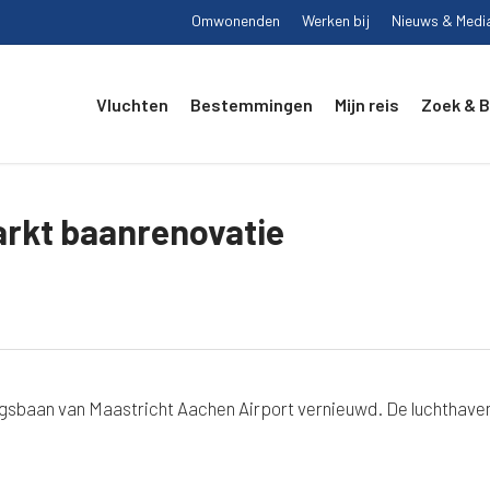
Omwonenden
Werken bij
Nieuws & Medi
Vluchten
Bestemmingen
Mijn reis
Zoek & 
arkt baanrenovatie
ingsbaan van Maastricht Aachen Airport vernieuwd. De luchthaven