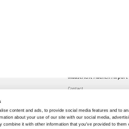
Maastricht Aachen Airport
Contact
ingen
Cargo
s
Voorwaarden en reglementen
ise content and ads, to provide social media features and to an
rmation about your use of our site with our social media, advertis
oek
Disclaimer
 combine it with other information that you’ve provided to them o