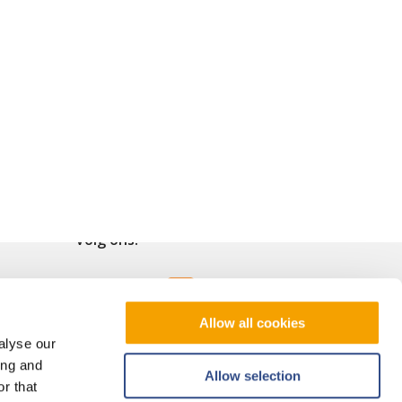
Volg ons!
Allow all cookies
alyse our
ing and
Allow selection
r that