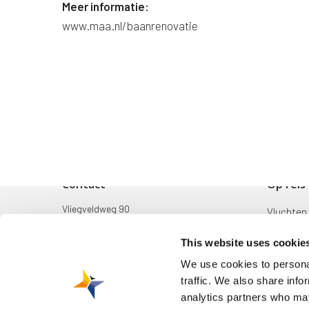
Meer informatie:
www.maa.nl/baanrenovatie
Contact
Op reis
Vliegveldweg 90
Vluchten
6199 AD Maastricht Airport
Bestemm
This website uses cookie
+31-(0)43-358 9898
Mijn reis
We use cookies to personal
infodesk@maa.nl
traffic. We also share info
Zoek & B
analytics partners who may