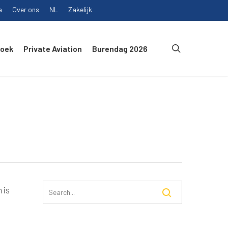
a
Over ons
NL
Zakelijk
search
Boek
Private Aviation
Burendag 2026
 is