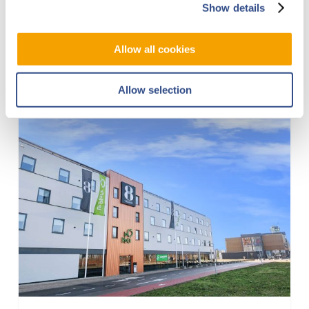
Im La Place dreht sich alles um
Show details
leckeres, gutes und frisches Essen.
Neben bekannten und…
Allow all cookies
Allow selection
Gr8
Hotel
Maastricht
Aachen
Airport