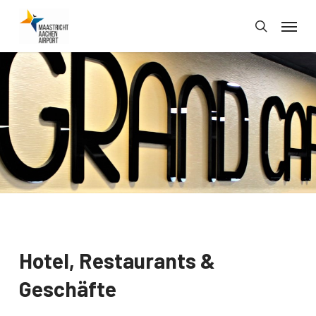
Skip
Menu
to
search
main
content
Hotel, Restaurants &
Geschäfte