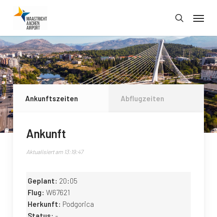
Skip
Menu
to
search
main
content
Ankunftszeiten
Abflugzeiten
Ankunft
Aktualisiert am 13:19:47
Geplant:
20:05
Flug:
W67621
Herkunft:
Podgorica
Status:
-