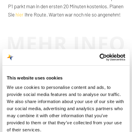
P1 parkt man in den ersten 20 Minuten kostenlos. Planen
Sie
hier
Ihre Route. Warten war noch nie so angenehm!
Woher Sie auch kommen, unser Flughafen ist
This website uses cookies
für jeden gut erreichbar. Der Flughafen liegt
We use cookies to personalise content and ads, to
direkt an der A2. Wenn Sie die Ausfahrt
provide social media features and to analyse our traffic.
nehmen, sind Sie direkt da. Man parkt direkt
We also share information about your use of our site with
neben dem Terminal oder vor der Tür, wenn
our social media, advertising and analytics partners who
man jemanden bringt oder abholt.
may combine it with other information that you’ve
Auch mit öffentlichen Verkehrsmitteln ist der
provided to them or that they’ve collected from your use
of their services.
Flughafen gut erreichbar. Der Bus, der vom