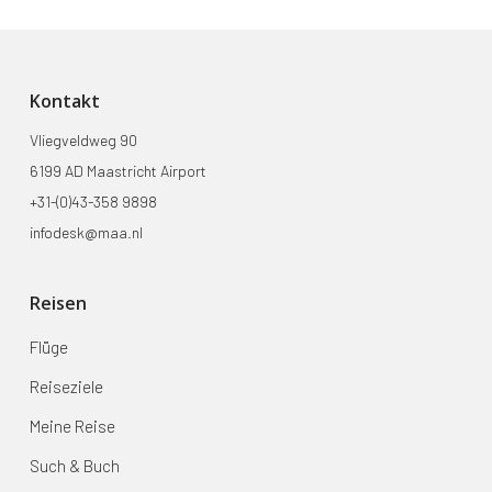
Kontakt
Vliegveldweg 90
6199 AD Maastricht Airport
+31-(0)43-358 9898
infodesk@maa.nl
Reisen
Flüge
Reiseziele
Meine Reise
Such & Buch