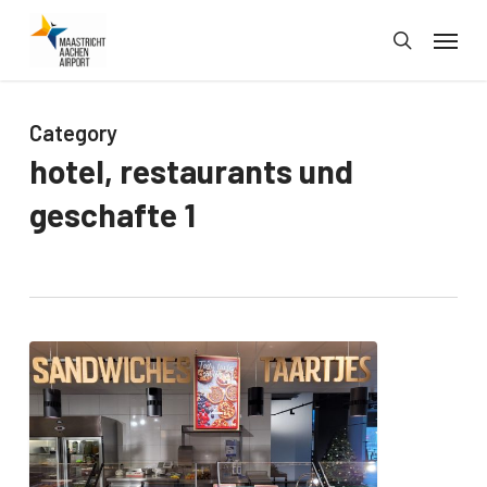
Skip
Menu
to
search
main
content
Category
hotel, restaurants und
geschafte 1
La
Place