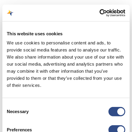
This website uses cookies
We use cookies to personalise content and ads, to
provide social media features and to analyse our traffic.
We also share information about your use of our site with
Une bonne préparation est indispensable. Et
our social media, advertising and analytics partners who
nous sommes heureux de vous aider à vous
may combine it with other information that you’ve
préparer. Lisez tout sur le stationnement, les
provided to them or that they’ve collected from your use
heures d'ouverture ou comment se rendre à
of their services.
l'aéroport ici.
Consent
Necessary
Selection
Carte
Preferences