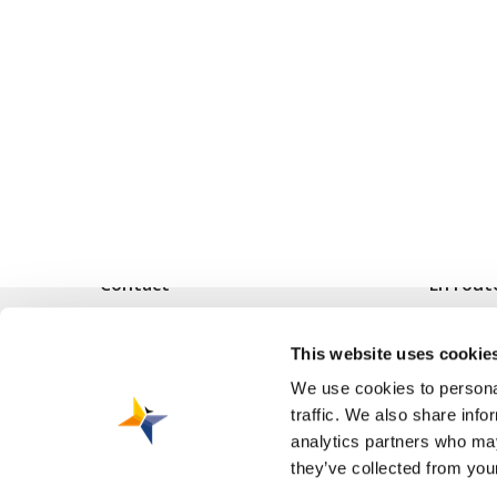
Contact
En rout
Vliegveldweg 90
Vols
This website uses cookie
6199 AD Maastricht Airport
Destinat
+31-(0)43-358 9898
We use cookies to personal
Mon voya
traffic. We also share info
infodesk@maa.nl
analytics partners who may
Réserver 
they’ve collected from your