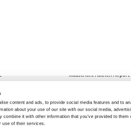
e
Maastricht Aachen Airport
Contact
s
ions
Cargo
ise content and ads, to provide social media features and to an
ge
Conditions et règlements
rmation about your use of our site with our social media, advertis
 combine it with other information that you’ve provided to them o
un vol
Disclaimer
 use of their services.