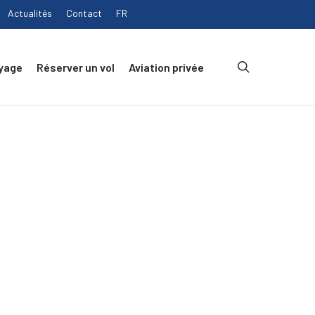
Actualités
Contact
FR
search
yage
Réserver un vol
Aviation privée