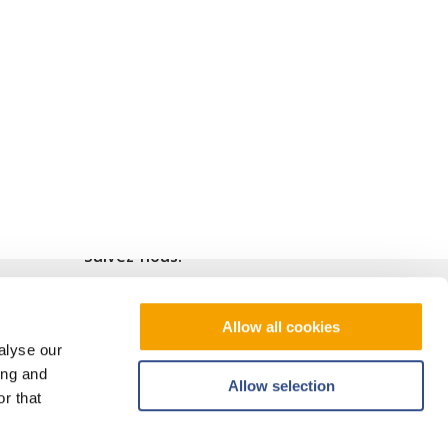
Suivez-nous!
Allow all cookies
alyse our
ing and
Allow selection
r that