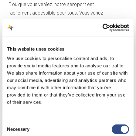
D'où que vous veniez, notre aéroport est
facilement accessible pour tous. Vous venez
en voiture ? Nous sommes situés directement
sur l'autoroute A2/E25. Donc si vous prenez la
sortie, vous êtes déjà là. Et vous pouvez vous
garer juste à côté du terminal ou devant la
This website uses cookies
porte si vous déposez ou venez chercher
We use cookies to personalise content and ads, to
quelqu'un.
provide social media features and to analyse our traffic.
Nous sommes également faciles à atteindre
We also share information about your use of our site with
par les transports publics.Le bus de Sittard à
our social media, advertising and analytics partners who
may combine it with other information that you’ve
Maastricht via Beek et vice versa s'arrête
provided to them or that they’ve collected from your use
devant le terminal.
of their services.
Planifier mon voyage
Consent
Necessary
Selection