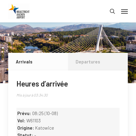
Skip
Menu
to
search
main
content
Arrivals
Departures
Heures d’arrivée
Mis à jour à 03:34:30
Prévu:
08:25
(10-08)
Vol:
W61103
Origine:
Katowice
Statut:
-