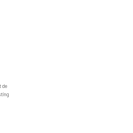
t de
sting