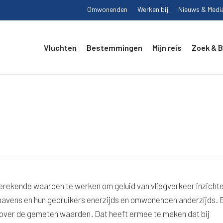
Omwonenden
Werken bij
Nieuws & Medi
Vluchten
Bestemmingen
Mijn reis
Zoek & 
erekende waarden te werken om geluid van vliegverkeer inzichtel
thavens en hun gebruikers enerzijds en omwonenden anderzijds. B
ver de gemeten waarden. Dat heeft ermee te maken dat bij