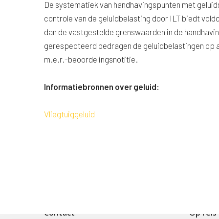
De systematiek van handhavingspunten met geluids
controle van de geluidbelasting door ILT biedt vol
dan de vastgestelde grenswaarden in de handhavi
gerespecteerd bedragen de geluidbelastingen op a
m.e.r.-beoordelingsnotitie.
Informatiebronnen over geluid:
Vliegtuiggeluid
Contact
Op reis