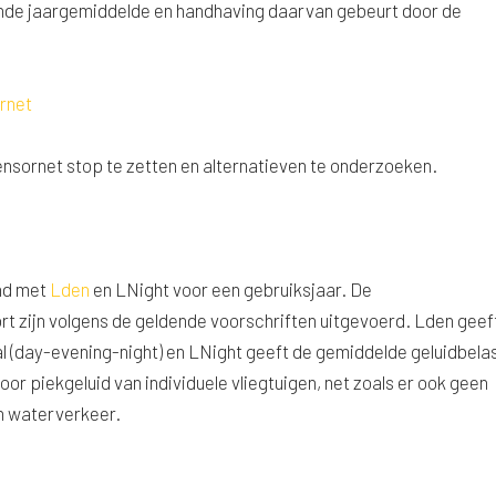
unde jaargemiddelde en handhaving daarvan gebeurt door de
rnet
nsornet stop te zetten en alternatieven te onderzoeken.
end met
Lden
en LNight voor een gebruiksjaar. De
t zijn volgens de geldende voorschriften uitgevoerd. Lden geef
l (day-evening-night) en LNight geeft de gemiddelde geluidbela
r piekgeluid van individuele vliegtuigen, net zoals er ook geen
en waterverkeer.