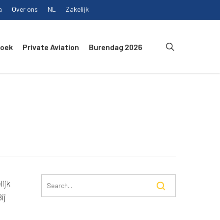
a
Over ons
NL
Zakelijk
search
Boek
Private Aviation
Burendag 2026
ijk
ij