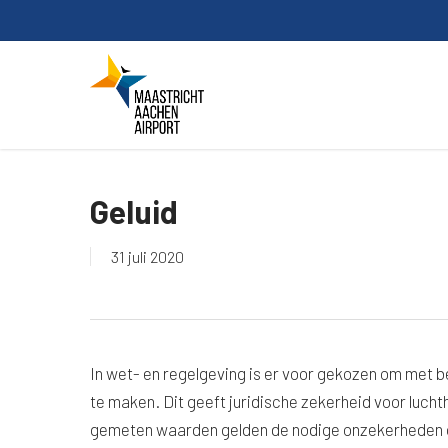
Skip
to
main
content
Geluid
31 juli 2020
In wet- en regelgeving is er voor gekozen om met b
te maken. Dit geeft juridische zekerheid voor luch
gemeten waarden gelden de nodige onzekerheden o