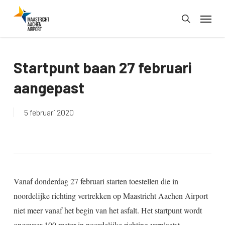
Skip
Menu
to
search
main
content
Startpunt baan 27 februari
aangepast
5 februari 2020
Vanaf donderdag 27 februari starten toestellen die in
noordelijke richting vertrekken op Maastricht Aachen Airport
niet meer vanaf het begin van het asfalt. Het startpunt wordt
ongeveer 100 meter in noordelijke richting verplaatst.