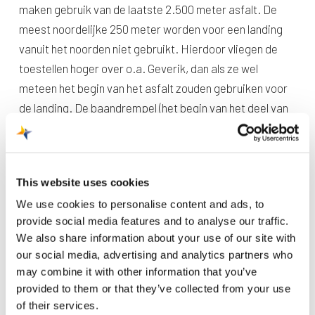
maken gebruik van de laatste 2.500 meter asfalt. De
meest noordelijke 250 meter worden voor een landing
vanuit het noorden niet gebruikt. Hierdoor vliegen de
toestellen hoger over o.a. Geverik, dan als ze wel
meteen het begin van het asfalt zouden gebruiken voor
de landing. De baandrempel (het begin van het deel van
de baan dat je mag gebruiken), ligt hier dus 250 meter
zuidelijker dan het begin van het asfalt.
Bij een landing in noordelijke richting (baan 03) ligt deze
This website uses cookies
baandrempel ook 250 noordelijker dan het begin van het
We use cookies to personalise content and ads, to
asfalt en wordt dus ook de eerste 250 meter van het
provide social media features and to analyse our traffic.
asfalt niet gebruikt.
We also share information about your use of our site with
our social media, advertising and analytics partners who
Startpunt
may combine it with other information that you’ve
Bij een vertrek in zuidelijke richting (baan 21) start het
provided to them or that they’ve collected from your use
toestel wel aan het begin van het asfalt. En dus
of their services.