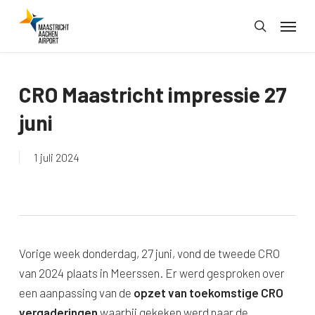
Skip
Menu
to
search
main
content
CRO Maastricht impressie 27
juni
1 juli 2024
Vorige week donderdag, 27 juni, vond de tweede CRO
van 2024 plaats in Meerssen. Er werd gesproken over
een aanpassing van de
opzet van toekomstige CRO
vergaderingen
waarbij gekeken werd naar de