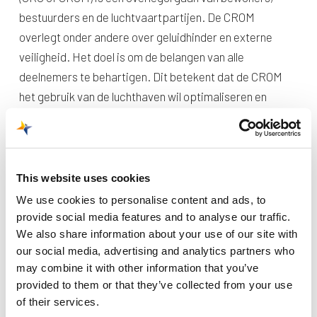
bestuurders en de luchtvaartpartijen. De CROM
overlegt onder andere over geluidhinder en externe
veiligheid. Het doel is om de belangen van alle
deelnemers te behartigen. Dit betekent dat de CROM
het gebruik van de luchthaven wil optimaliseren en
hinder wil beperken. De CROM wordt gevormd door
vertegenwoordigers uit diverse geledingen met
uiteenlopende belangen en achtergronden:
This website uses cookies
Bewonersvertegenwoordigers uit de betrokken
We use cookies to personalise content and ads, to
gemeenten (Beek, Maastricht, Meerssen, Eijsden-
provide social media features and to analyse our traffic.
We also share information about your use of our site with
Margraten)
our social media, advertising and analytics partners who
Luchtvaartpartijen: Maastricht Aachen Airport,
may combine it with other information that you’ve
Luchtverkeersleiding Nederland, General Aviation,
provided to them or that they’ve collected from your use
Bedrijven MAA, Corendon
of their services.
Provinciale en lokale bestuurders uit de provincie