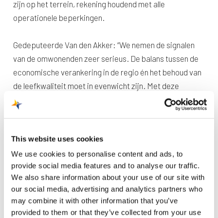
zijn op het terrein, rekening houdend met alle
operationele beperkingen.
Gedeputeerde Van den Akker: “We nemen de signalen
van de omwonenden zeer serieus. De balans tussen de
economische verankering in de regio én het behoud van
de leefkwaliteit moet in evenwicht zijn. Met deze
investering wordt de overlast voor de omwonenden
aangepakt.”
This website uses cookies
Walstroom
Deze verkenning heeft geleid tot een concreet voorstel
We use cookies to personalise content and ads, to
provide social media features and to analyse our traffic.
voor het waar mogelijk vervangen van de APU’s door
We also share information about your use of our site with
‘walstroom’. In samenspraak met de omgeving heeft het
our social media, advertising and analytics partners who
college van Gedeputeerde Staten besloten te
may combine it with other information that you’ve
investeren in systemen die de APU vervangen. Aan de
provided to them or that they’ve collected from your use