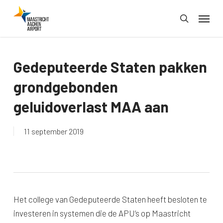
Skip
Menu
to
search
main
content
Gedeputeerde Staten pakken
grondgebonden
geluidoverlast MAA aan
11 september 2019
Het college van Gedeputeerde Staten heeft besloten te
investeren in systemen die de APU’s op Maastricht