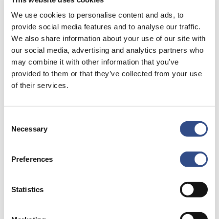
uit te beelden.
We use cookies to personalise content and ads, to
provide social media features and to analyse our traffic.
We also share information about your use of our site with
Niet toegankelijk voor pers en publiek
our social media, advertising and analytics partners who
may combine it with other information that you’ve
De oefening vindt plaats binnen de hekken van
provided to them or that they’ve collected from your use
Maastricht Aachen Airport en is niet toegankelijk voor
of their services.
pers of publiek. Aangezien de oefening plaatsvindt in
het Jet Center van Maastricht Aachen Airport is het
Consent
onwaarschijnlijk dat gebruikers van de luchthaven de
Necessary
Selection
oefening meekrijgen.
Preferences
Statistics