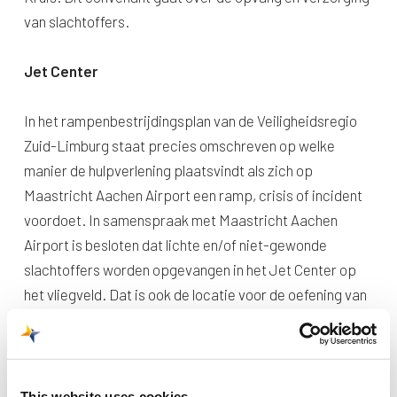
van slachtoffers.
Jet Center
In het rampenbestrijdingsplan van de Veiligheidsregio
Zuid-Limburg staat precies omschreven op welke
manier de hulpverlening plaatsvindt als zich op
Maastricht Aachen Airport een ramp, crisis of incident
voordoet. In samenspraak met Maastricht Aachen
Airport is besloten dat lichte en/of niet-gewonde
slachtoffers worden opgevangen in het Jet Center op
het vliegveld. Dat is ook de locatie voor de oefening van
zaterdag 30 maart. Om de oefening zo realistisch
mogelijk te maken, figureren zestig mensen als
lotusslachtoffer. Lotusslachtoffers zijn mensen die
opgeleid zijn om een slachtoffer zo realistisch mogelijk
This website uses cookies