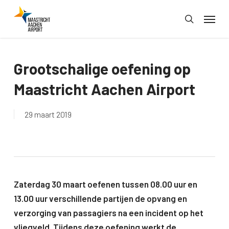
Skip
Menu
to
search
main
content
Grootschalige oefening op
Maastricht Aachen Airport
29 maart 2019
Zaterdag 30 maart oefenen tussen 08.00 uur en
13.00 uur verschillende partijen de opvang en
verzorging van passagiers na een incident op het
vliegveld. Tijdens deze oefening werkt de