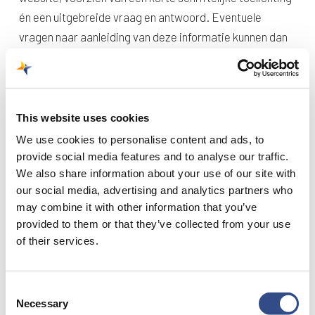
én een uitgebreide vraag en antwoord. Eventuele
vragen naar aanleiding van deze informatie kunnen dan
per mail alsnog gesteld worden.
De volgende informatiebijeenkomst vindt vóór eind mei
plaats. We presenteren dan de onderzoeksresultaten.
This website uses cookies
Zodra de datum bekend is, publiceren we deze (net als
We use cookies to personalise content and ads, to
nu) op onze website en vragen we alle Zuid-Limburgse
provide social media features and to analyse our traffic.
We also share information about your use of our site with
gemeenten dit op hun websites en/of nieuwsbrief te
our social media, advertising and analytics partners who
vermelden.
may combine it with other information that you’ve
provided to them or that they’ve collected from your use
of their services.
Consent
Necessary
Selection