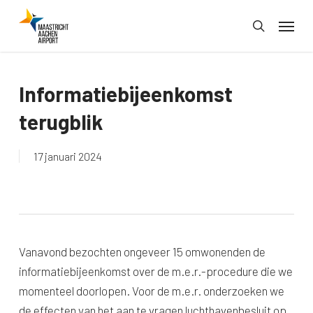
Skip
Menu
to
search
main
content
Informatiebijeenkomst
terugblik
17 januari 2024
Vanavond bezochten ongeveer 15 omwonenden de
informatiebijeenkomst over de m.e.r.-procedure die we
momenteel doorlopen. Voor de m.e.r. onderzoeken we
de effecten van het aan te vragen luchthavenbesluit op