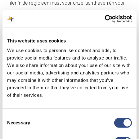
hier in de regio een must voor onze luchthaven én voor
deze bedrijven.’
Sinds de ontvangst van de CEIV-certificering in
november 2019 handelde de luchthaven bijna 15.000
This website uses cookies
zogenaamde ‘PIL shipments’ af. Dit zijn farmaceutische
We use cookies to personalise content and ads, to
zendingen die tussen 2°C en 25°C vervoerd en
provide social media features and to analyse our traffic.
opgeslagen moet worden.
We also share information about your use of our site with
our social media, advertising and analytics partners who
may combine it with other information that you’ve
provided to them or that they’ve collected from your use
of their services.
Consent
Necessary
Selection
Recente berichten
Trainingsvlucht 4 augustus