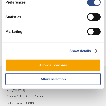
Preferences
Nieuwe AI-primeur voor Maastricht Aachen Airport:
intelligent exoskelet ondersteunt vrachtafhandeling
Statistics
Je kunt je nu aanmelden voor onze Burendag 2026!
Trainingsvlucht 17 juli
Marketing
Trainingsvlucht KLM
Show details
Allow all cookies
Allow selection
Contact
Vliegveldweg 90
6199 AD Maastricht Airport
+31-(0)43-358 9898