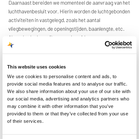
Daarnaast bereiden we momenteel de aanvraag van het
luchthavenbesluit voor. Hierin worden de luchtgebonden
activiteiten in vastgelegd, zoals het aantal
vliegbewegingen, de openingstijden, baanlengte, etc.
Als onderdeel van dit proces bereiden we een mer-
beoordeling voor die samen met de economische
onderbouwing als basis dienen voor de aanvraag van het
luchthavenbesluit. De eerstvolgende
This website uses cookies
informatiebijeenkomst waarbij de uitgangspunten en
We use cookies to personalise content and ads, to
eerste onderzoeksresultaten delen, vindt plaats op 17
provide social media features and to analyse our traffic.
januari 2024.
We also share information about your use of our site with
our social media, advertising and analytics partners who
may combine it with other information that you’ve
Meer informatie en aanmelden publiceren we binnenkort
provided to them or that they’ve collected from your use
via onze website.
of their services.