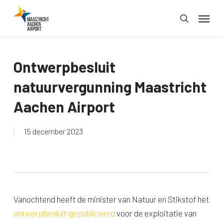
Skip
Menu
to
search
main
content
Ontwerpbesluit
natuurvergunning Maastricht
Aachen Airport
15 december 2023
Vanochtend heeft de minister van Natuur en Stikstof het
ontwerpbesluit gepubliceerd
voor de exploitatie van