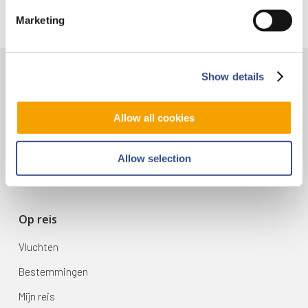
Marketing
Show details
Contact
Vliegveldweg 90
Allow all cookies
6199 AD Maastricht Airport
+31-(0)43-358 9898
Allow selection
infodesk@maa.nl
Op reis
Vluchten
Bestemmingen
Mijn reis