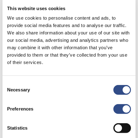
This website uses cookies
We use cookies to personalise content and ads, to
provide social media features and to analyse our traffic.
We also share information about your use of our site with
our social media, advertising and analytics partners who
may combine it with other information that you’ve
provided to them or that they’ve collected from your use
Recente berichten
of their services.
Trainingsvlucht 4 augustus
Nieuwe AI-primeur voor Maastricht Aachen Airport:
Consent
Necessary
intelligent exoskelet ondersteunt vrachtafhandeling
Selection
Je kunt je nu aanmelden voor onze Burendag 2026!
Preferences
Trainingsvlucht 17 juli
Trainingsvlucht KLM
Statistics