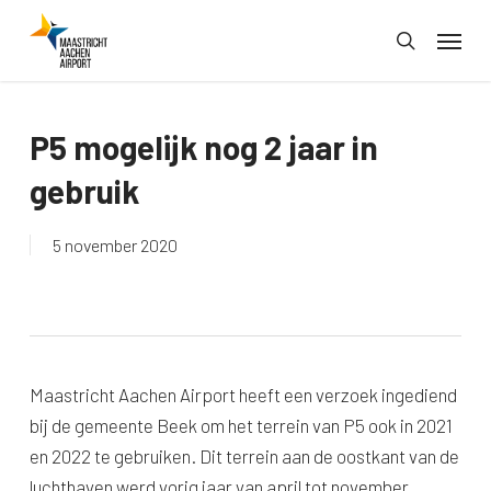
Skip
Menu
to
search
main
content
P5 mogelijk nog 2 jaar in
gebruik
5 november 2020
Maastricht Aachen Airport heeft een verzoek ingediend
bij de gemeente Beek om het terrein van P5 ook in 2021
en 2022 te gebruiken. Dit terrein aan de oostkant van de
luchthaven werd vorig jaar van april tot november