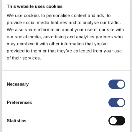
This website uses cookies
We use cookies to personalise content and ads, to
provide social media features and to analyse our traffic.
We also share information about your use of our site with
our social media, advertising and analytics partners who
may combine it with other information that you’ve
provided to them or that they’ve collected from your use
Recente berichten
of their services.
Trainingsvlucht 4 augustus
Nieuwe AI-primeur voor Maastricht Aachen Airport:
Consent
intelligent exoskelet ondersteunt vrachtafhandeling
Necessary
Selection
Je kunt je nu aanmelden voor onze Burendag 2026!
Preferences
Trainingsvlucht 17 juli
Trainingsvlucht KLM
Statistics