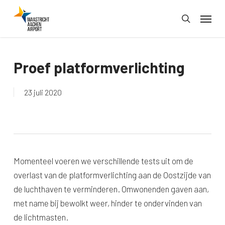
Skip
Menu
to
search
main
content
Proef platformverlichting
23 juli 2020
Momenteel voeren we verschillende tests uit om de
overlast van de platformverlichting aan de Oostzijde van
de luchthaven te verminderen. Omwonenden gaven aan,
met name bij bewolkt weer, hinder te ondervinden van
de lichtmasten.