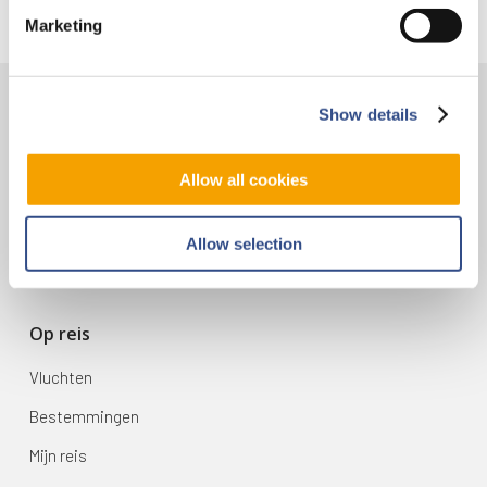
Marketing
Show details
Contact
Vliegveldweg 90
Allow all cookies
6199 AD Maastricht Airport
+31-(0)43-358 9898
Allow selection
infodesk@maa.nl
Op reis
Vluchten
Bestemmingen
Mijn reis