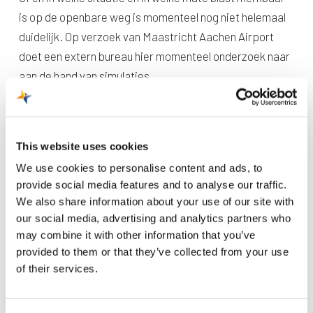
is op de openbare weg is momenteel nog niet helemaal
duidelijk. Op verzoek van Maastricht Aachen Airport
doet een extern bureau hier momenteel onderzoek naar
aan de hand van simulaties.
Eerste observaties ter plekke duiden niet op merkbare
effecten. Op basis van de resultaten van de
This website uses cookies
onderzoeken treft de luchthaven maatregelen om
We use cookies to personalise content and ads, to
mogelijke effecten van blast te voorkomen, bijvoorbeeld
provide social media features and to analyse our traffic.
het plaatsen van blastprotectieschermen of doeken.
We also share information about your use of our site with
our social media, advertising and analytics partners who
De resultaten van het onderzoek verwachten we binnen
may combine it with other information that you’ve
een maand.
provided to them or that they’ve collected from your use
of their services.