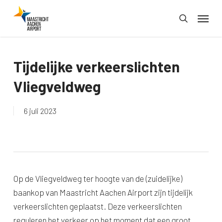
Skip
Menu
to
search
main
content
Tijdelijke verkeerslichten
Vliegveldweg
6 juli 2023
Op de Vliegveldweg ter hoogte van de (zuidelijke)
baankop van Maastricht Aachen Airport zijn tijdelijk
verkeerslichten geplaatst. Deze verkeerslichten
reguleren het verkeer op het moment dat een groot