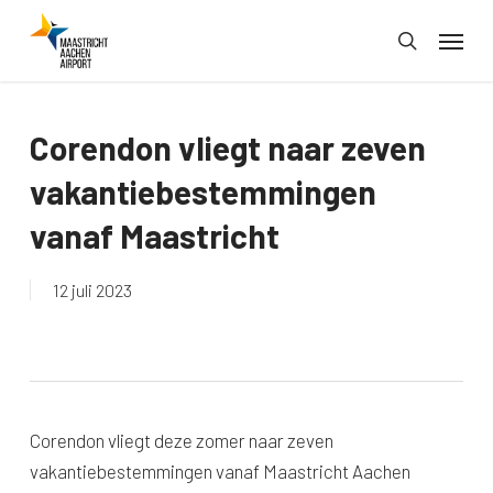
Skip
Menu
to
search
main
content
Corendon vliegt naar zeven
vakantiebestemmingen
vanaf Maastricht
12 juli 2023
Corendon vliegt deze zomer naar zeven
vakantiebestemmingen vanaf Maastricht Aachen