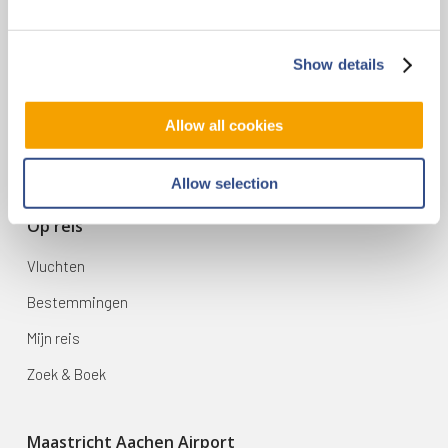
Contact
Show details
Vliegveldweg 90
6199 AD Maastricht Airport
Allow all cookies
+31-(0)43-358 9898
infodesk@maa.nl
Allow selection
Op reis
Vluchten
Bestemmingen
Mijn reis
Zoek & Boek
Maastricht Aachen Airport