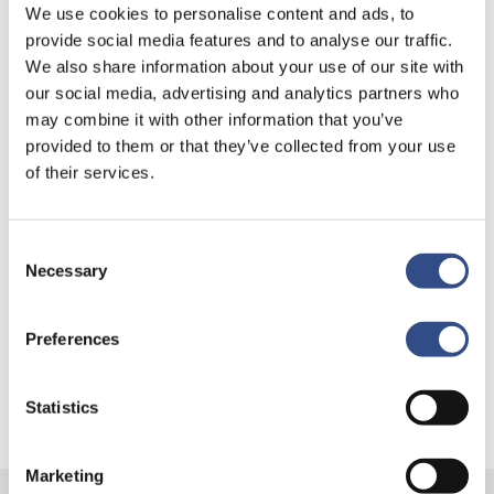
We use cookies to personalise content and ads, to
provide social media features and to analyse our traffic.
We also share information about your use of our site with
our social media, advertising and analytics partners who
Recente berichten
may combine it with other information that you’ve
provided to them or that they’ve collected from your use
Trainingsvlucht 4 augustus
of their services.
Nieuwe AI-primeur voor Maastricht Aachen Airport:
intelligent exoskelet ondersteunt vrachtafhandeling
Consent
Je kunt je nu aanmelden voor onze Burendag 2026!
Necessary
Selection
Trainingsvlucht 17 juli
Preferences
Trainingsvlucht KLM
Statistics
Marketing