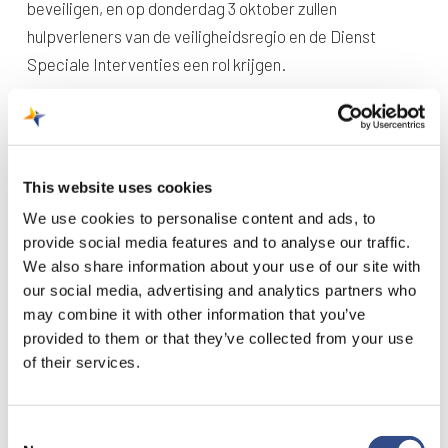
beveiligen, en op donderdag 3 oktober zullen
hulpverleners van de veiligheidsregio en de Dienst
Speciale Interventies een rol krijgen.
Locatie: Maastricht Aachen Airport
Vliegveld Maastricht Aachen Airport vormt de locatie
voor de oefening. Een vluchthaven vormt voor
This website uses cookies
veiligheidsregio’s altijd een belangrijk risico-object.
We use cookies to personalise content and ads, to
Daarom is de veiligheidsregio ook wettelijk verplicht om
provide social media features and to analyse our traffic.
hiervoor elke vier jaar een rampbestrijdingsplan te
We also share information about your use of our site with
maken. Hierin staat welke partij welke taken en
our social media, advertising and analytics partners who
may combine it with other information that you’ve
bevoegdheden heeft bij de bestrijding van een
provided to them or that they’ve collected from your use
vliegtuigongeval, kaping, infectieziekte of
of their services.
vliegtuigongeval op afstand met een toestel afkomstig
van of aanvliegend naar de luchthaven.
Consent