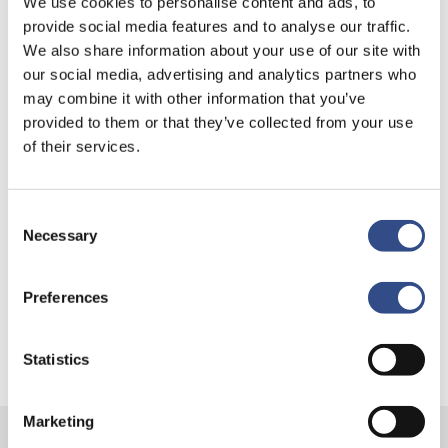
We use cookies to personalise content and ads, to
provide social media features and to analyse our traffic.
We also share information about your use of our site with
our social media, advertising and analytics partners who
Recente berichten
may combine it with other information that you’ve
Trainingsvlucht 4 augustus
provided to them or that they’ve collected from your use
of their services.
Nieuwe AI-primeur voor Maastricht Aachen Airport:
intelligent exoskelet ondersteunt vrachtafhandeling
Consent
Je kunt je nu aanmelden voor onze Burendag 2026!
Necessary
Selection
Trainingsvlucht 17 juli
Trainingsvlucht KLM
Preferences
Statistics
Marketing