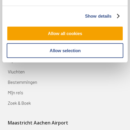
Contact
Show details
Vliegveldweg 90
6199 AD Maastricht Airport
+31-(0)43-358 9898
Allow all cookies
infodesk@maa.nl
Allow selection
Op reis
Vluchten
Bestemmingen
Mijn reis
Zoek & Boek
Maastricht Aachen Airport