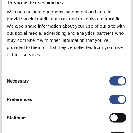
This website uses cookies
We use cookies to personalise content and ads, to
provide social media features and to analyse our traffic.
We also share information about your use of our site with
our social media, advertising and analytics partners who
may combine it with other information that you’ve
Recente berichten
provided to them or that they’ve collected from your use
of their services.
Trainingsvlucht 4 augustus
Nieuwe AI-primeur voor Maastricht Aachen Airport:
Consent
intelligent exoskelet ondersteunt vrachtafhandeling
Necessary
Selection
Je kunt je nu aanmelden voor onze Burendag 2026!
Trainingsvlucht 17 juli
Preferences
Trainingsvlucht KLM
Statistics