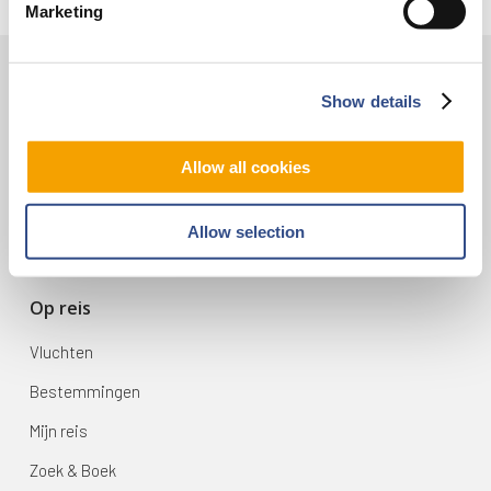
Marketing
Show details
Contact
Vliegveldweg 90
Allow all cookies
6199 AD Maastricht Airport
+31-(0)43-358 9898
Allow selection
infodesk@maa.nl
Op reis
Vluchten
Bestemmingen
Mijn reis
Zoek & Boek